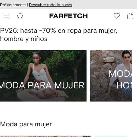
cesibilidad
Ir al
Próximamente |
Descubre todo lo nuevo
contenido
ARFETCH
principal
PV26: hasta -70% en ropa para mujer,
hombre y niños
MODA
MODA PARA MUJER
HOM
Moda para mujer