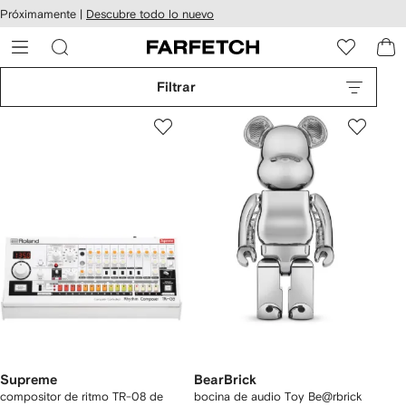
cesibilidad
Ir al
Próximamente |
Descubre todo lo nuevo
contenido
ARFETCH
principal
Filtrar
Supreme
BearBrick
compositor de ritmo TR-08 de
bocina de audio Toy Be@rbrick