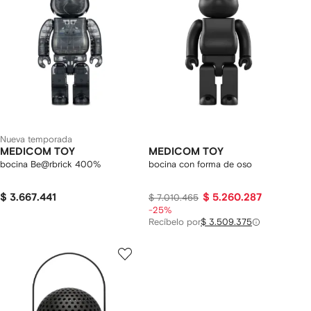
Nueva temporada
MEDICOM TOY
MEDICOM TOY
bocina Be@rbrick 400%
bocina con forma de oso
$ 3.667.441
$ 5.260.287
$ 7.010.465
-25%
Recíbelo por
$ 3.509.375