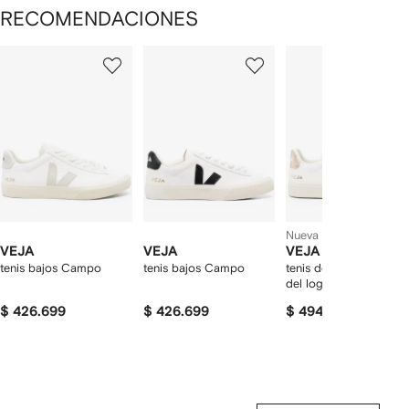
RECOMENDACIONES
Mostrando
1
2
3
de
de
de
de
12
12
12
2
rtículos
Nueva temporada
VEJA
VEJA
VEJA
tenis bajos Campo
tenis bajos Campo
tenis de piel con parc
del logo
$ 426.699
$ 426.699
$ 494.657