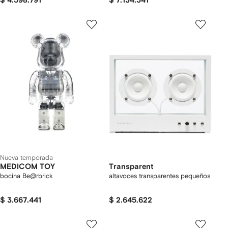
$ 4.598.791
$ 7.134.341
Nueva temporada
MEDICOM TOY
Transparent
bocina Be@rbrick
altavoces transparentes pequeños
$ 3.667.441
$ 2.645.622