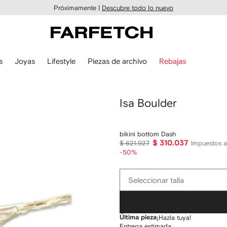
Próximamente |
Descubre todo lo nuevo
s
Joyas
Lifestyle
Piezas de archivo
Rebajas
Isa Boulder
bikini bottom Dash
$ 310.037
$ 621.927
Impuestos a
-50%
Seleccionar
Seleccionar talla
talla
Última pieza
¡Hazla tuya!
Entrega estimada