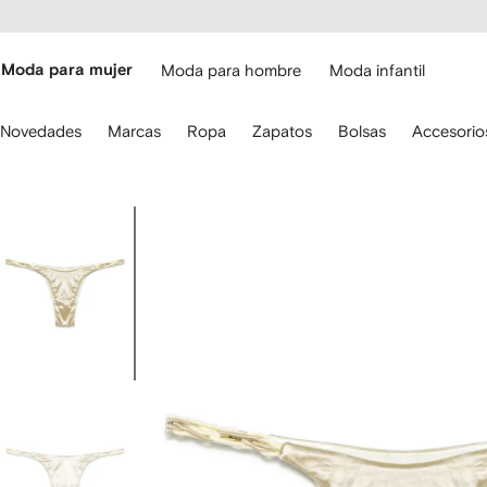
cesibilidad
Ir al
contenido
ARFETCH
principal
Moda para mujer
Moda para hombre
Moda infantil
iliza
Novedades
Marcas
Ropa
Zapatos
Bolsas
Accesorio
s
lechas
el
eclado
Imagen
ara
2
avegar.
de
2