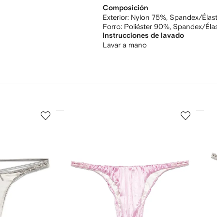
Composición
Exterior:
Nylon 75%,
Spandex/Élas
Forro:
Poliéster 90%,
Spandex/Éla
Instrucciones de lavado
Lavar a mano
3
4
de
de
12
12