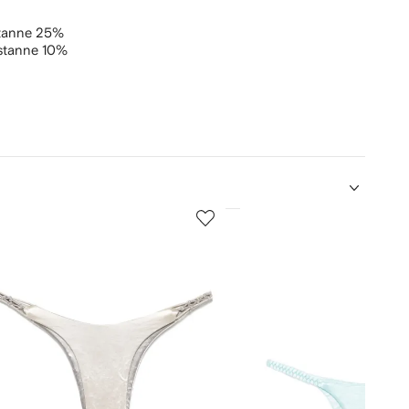
tanne 25%
stanne 10%
5
de
12