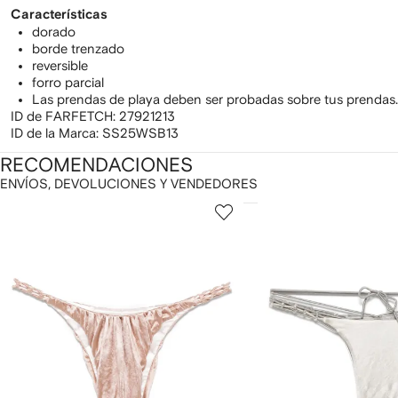
Características
dorado
borde trenzado
reversible
forro parcial
Las prendas de playa deben ser probadas sobre tus prendas.
ID de FARFETCH:
27921213
ID de la Marca:
SS25WSB13
RECOMENDACIONES
ENVÍOS, DEVOLUCIONES Y VENDEDORES
ostrando
1
2
de
de
e
12
12
2
rtículos