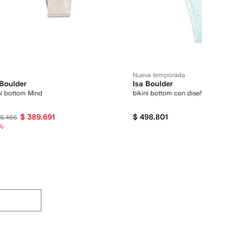
Nueva temporada
 Boulder
Isa Boulder
ni bottom Mind
bikini bottom con diseño entret
$ 389.691
$ 498.801
78.466
%