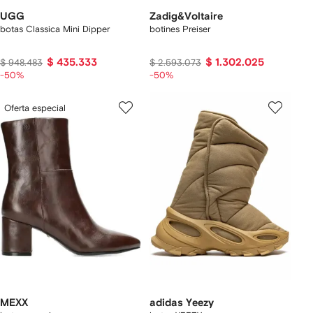
UGG
Zadig&Voltaire
botas Classica Mini Dipper
botines Preiser
$ 435.333
$ 1.302.025
$ 948.483
$ 2.593.073
-50%
-50%
Oferta especial
MEXX
adidas Yeezy