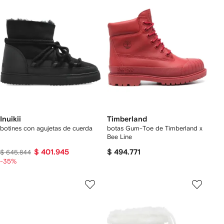
Inuikii
Timberland
botines con agujetas de cuerda
botas Gum-Toe de Timberland x
Bee Line
$ 401.945
$ 494.771
$ 645.844
-35%