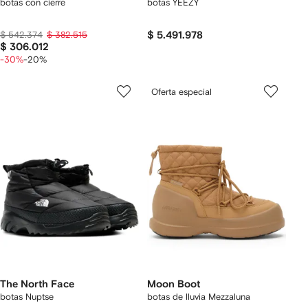
botas con cierre
botas YEEZY
$ 542.374
$ 382.515
$ 5.491.978
$ 306.012
-30%
-20%
Oferta especial
The North Face
Moon Boot
botas Nuptse
botas de lluvia Mezzaluna