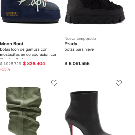
Nueva temporada
Moon Boot
Prada
botas Icon de gamuza con
botas para nieve
mostacillas en colaboración con
Guest In Residence
$ 826.404
$ 6.051.556
$ 1.925.726
-55%