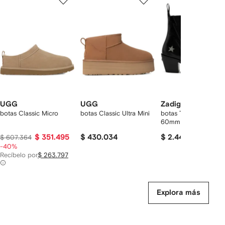
de
de
de
de
12
12
12
2
rtículos
UGG
UGG
Zadig&Voltaire
botas Classic Micro
botas Classic Ultra Mini
botas Tyler con tacó
60mm
$ 351.495
$ 430.034
$ 2.448.735
$ 607.364
-40%
Recíbelo por
$ 263.797
Explora más