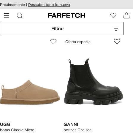
cesibilidad
Ir al
Próximamente |
Descubre todo lo nuevo
contenido
ARFETCH
principal
Filtrar
Oferta especial
UGG
GANNI
botas Classic Micro
botines Chelsea