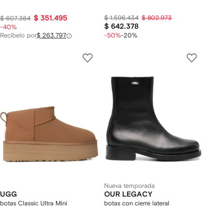
$ 351.495
$ 1.596.434
$ 802.973
$ 607.364
$ 642.378
-40%
Recíbelo por
$ 263.797
-50%
-20%
Nueva temporada
UGG
OUR LEGACY
botas Classic Ultra Mini
botas con cierre lateral