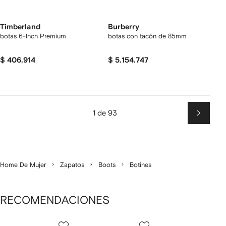
Timberland
Burberry
botas 6-Inch Premium
botas con tacón de 85mm
$ 406.914
$ 5.154.747
1 de 93
Siguien
Home De Mujer
Zapatos
Boots
Botines
RECOMENDACIONES
Mostrando
1
2
3