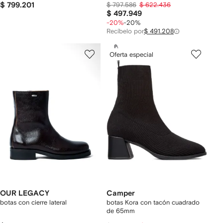
$ 799.201
$ 797.586
$ 622.436
$ 497.949
-20%
-20%
Recíbelo por
$ 491.208
Oferta especial
OUR LEGACY
Camper
botas con cierre lateral
botas Kora con tacón cuadrado
de 65mm