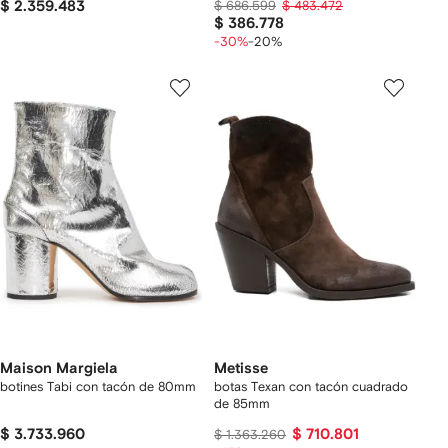
$ 2.359.483
$ 686.599
$ 483.472
$ 386.778
-30%
-20%
Maison Margiela
Metisse
botines Tabi con tacón de 80mm
botas Texan con tacón cuadrado
de 85mm
$ 3.733.960
$ 710.801
$ 1.363.260