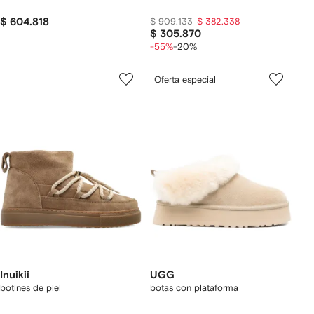
$ 604.818
$ 909.133
$ 382.338
$ 305.870
-55%
-20%
Oferta especial
Inuikii
UGG
botines de piel
botas con plataforma