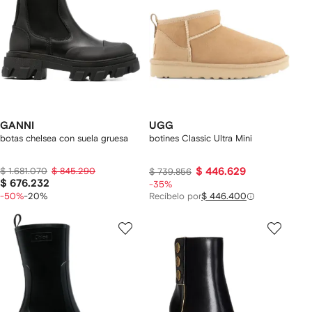
GANNI
UGG
botas chelsea con suela gruesa
botines Classic Ultra Mini
$ 1.681.070
$ 845.290
$ 446.629
$ 739.856
$ 676.232
-35%
-50%
-20%
Recíbelo por
$ 446.400