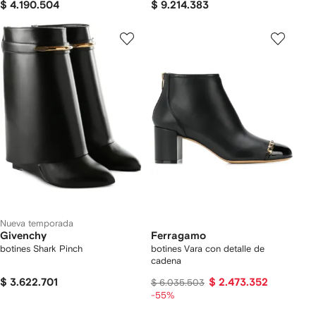
$ 4.190.504
$ 9.214.383
Nueva temporada
Givenchy
Ferragamo
botines Shark Pinch
botines Vara con detalle de
cadena
$ 3.622.701
$ 2.473.352
$ 6.035.503
-55%