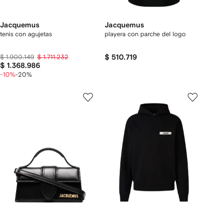
Jacquemus
Jacquemus
tenis con agujetas
playera con parche del logo
$ 1.900.149
$ 1.711.232
$ 510.719
$ 1.368.986
-10%
-20%