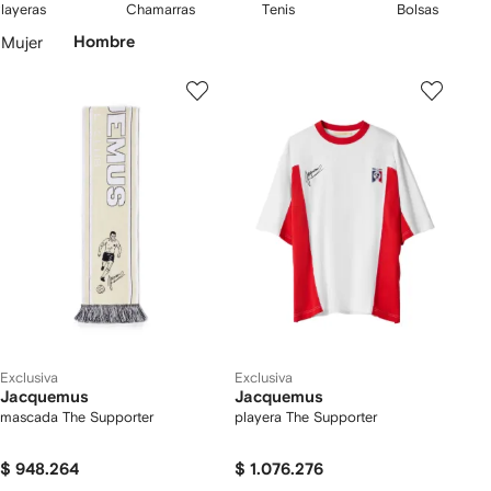
2
3
4
layeras
Chamarras
Tenis
Bolsas
Jacquemus
vienen en todos los colores y tamaños, desde las totes Le
e
de
de
de
Saltar
Chiquito hasta las mochilas tipo mensajero Le Pitchou. Además,
Mujer
Hombre
5
5
5
productos
propone
playeras
con gráficos y
camisas
estampadas para un estilo
desenfadado.
Exclusiva
Exclusiva
Jacquemus
Jacquemus
mascada The Supporter
playera The Supporter
$ 948.264
$ 1.076.276