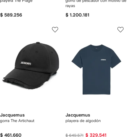
playera The Plage
gorro de pescador con motivo de
rayas
$ 589.256
$ 1.200.181
Jacquemus
Jacquemus
gorra The Artichaut
playera de algodón
$ 461.660
$ 329.541
$ 649.571