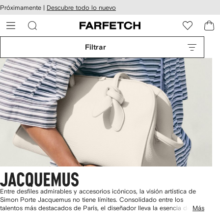
cesibilidad
Ir al
Próximamente |
Descubre todo lo nuevo
contenido
ARFETCH
principal
Filtrar
Entre desfiles admirables y accesorios icónicos, la visión artística de
Simon Porte Jacquemus no tiene límites. Consolidado entre los
talentos más destacados de París, el diseñador lleva la esencia de la
Más
Provenza francesa a ciudades de todo el mundo. Las
bolsas