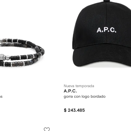
Nueva temporada
A.P.C.
as
gorra con logo bordado
$ 243.485