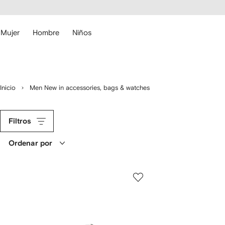
cesibilidad
Ir al
contenido
ARFETCH
principal
Mujer
Hombre
Niños
Inicio
Men New in accessories, bags & watches
Filtros
Ordenar por