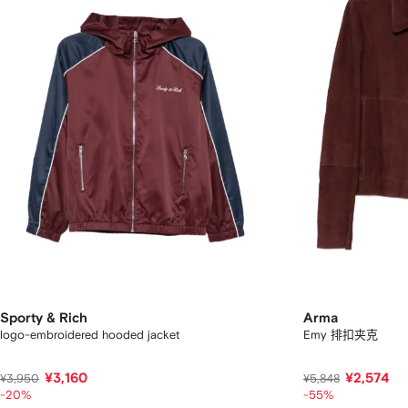
Sporty & Rich
Arma
logo-embroidered hooded jacket
Emy 排扣夹克
¥3,160
¥2,574
¥3,950
¥5,848
-20%
-55%