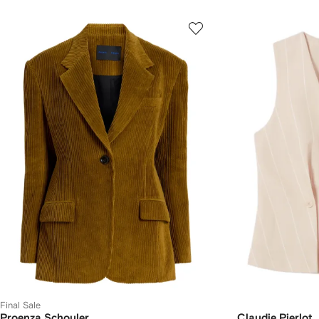
Final Sale
Proenza Schouler
Claudie Pierlot