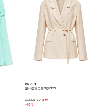
Blugirl
蕾丝缀饰束腰西装夹克
¥2,072
¥3,559
-40%