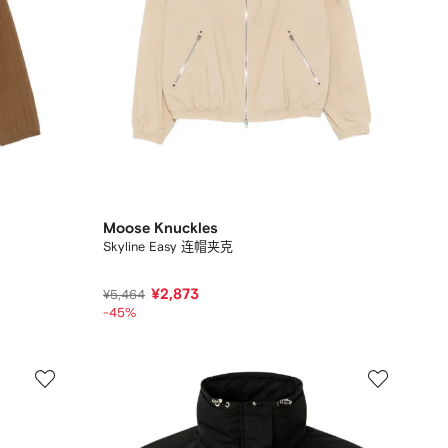
Moose Knuckles
Skyline Easy 连帽夹克
¥2,873
¥5,464
-45%