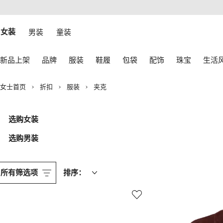
转
ARFETCH
至
无障碍网络
主
建设
内
女装
男装
童装
容
使
新品上架
品牌
服装
鞋履
包袋
配饰
珠宝
生活
用
键
盘
女士首页
折扣
服装
夹克
上
的
箭
头
选购女装
进
行
选购男装
导
航。
所有筛选项
排序：