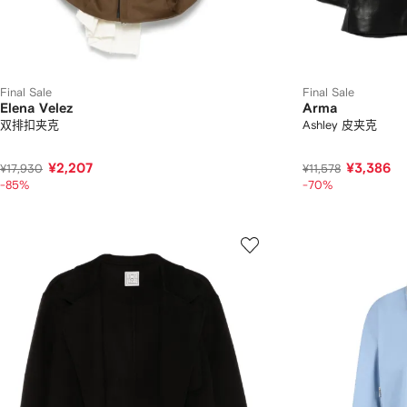
Final Sale
Final Sale
Elena Velez
Arma
双排扣夹克
Ashley 皮夹克
¥2,207
¥3,386
¥17,930
¥11,578
-85%
-70%