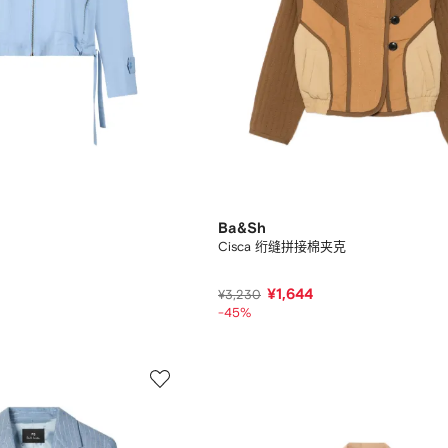
Ba&Sh
Cisca 绗缝拼接棉夹克
¥1,644
¥3,230
-45%