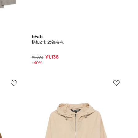
b+ab
搭扣对比边饰夹克
¥1,136
¥1,893
-40%