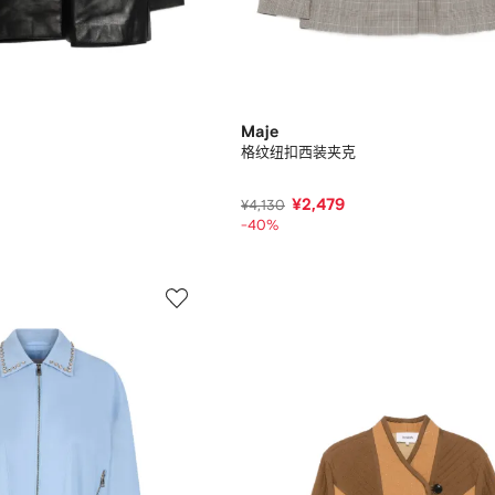
Maje
格纹纽扣西装夹克
¥2,479
¥4,130
-40%