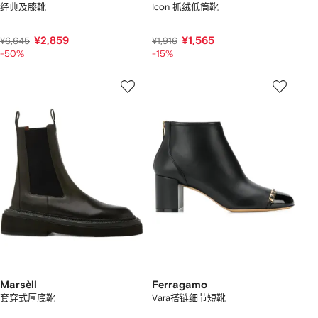
经典及膝靴
Icon 抓绒低筒靴
¥2,859
¥1,565
¥6,645
¥1,916
-50%
-15%
Marsèll
Ferragamo
套穿式厚底靴
Vara搭链细节短靴