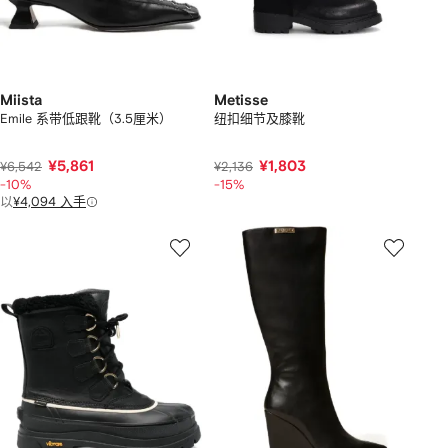
Miista
Metisse
Emile 系带低跟靴（3.5厘米）
纽扣细节及膝靴
¥5,861
¥1,803
¥6,542
¥2,136
-10%
-15%
以
¥4,094 入手