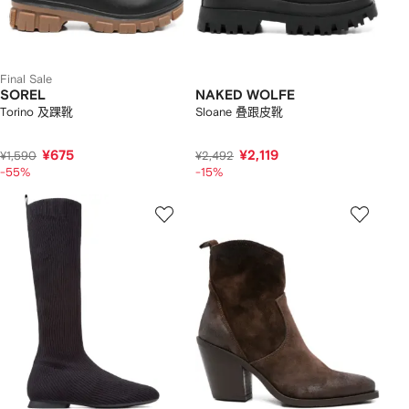
Final Sale
SOREL
NAKED WOLFE
Torino 及踝靴
Sloane 叠跟皮靴
¥675
¥2,119
¥1,590
¥2,492
-55%
-15%