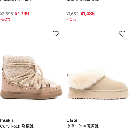
¥1,799
¥1,486
¥3,595
¥1,652
-50%
-10%
Inuikii
UGG
Curly Rock 及踝靴
皮毛一体厚底短靴