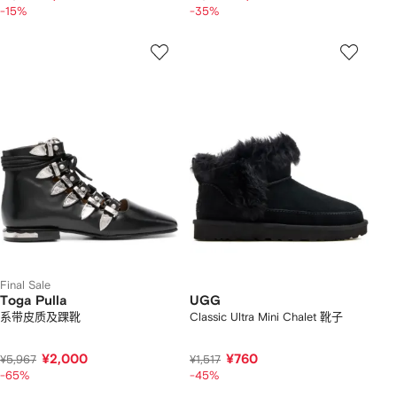
-15%
-35%
Final Sale
Toga Pulla
UGG
系带皮质及踝靴
Classic Ultra Mini Chalet 靴子
¥2,000
¥760
¥5,967
¥1,517
-65%
-45%