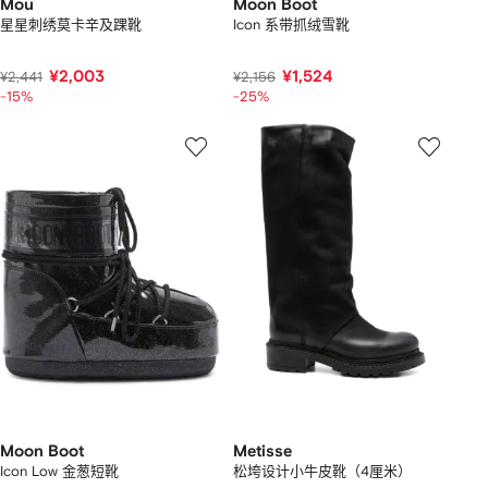
Mou
Moon Boot
星星刺绣莫卡辛及踝靴
Icon 系带抓绒雪靴
¥2,003
¥1,524
¥2,441
¥2,156
-15%
-25%
Moon Boot
Metisse
Icon Low 金葱短靴
松垮设计小牛皮靴（4厘米）