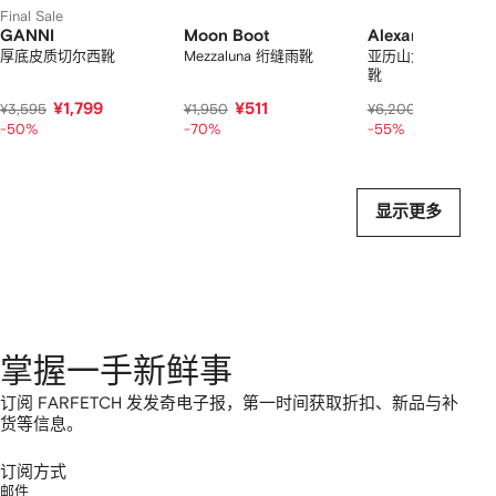
Final Sale
GANNI
Moon Boot
Alexander McQ
厚底皮质切尔西靴
Mezzaluna 绗缝雨靴
亚历山大·麦昆 皮革
靴
¥1,799
¥511
¥2,544
¥3,595
¥1,950
¥6,200
-50%
-70%
-55%
显示更多
掌握一手新鲜事
订阅 FARFETCH 发发奇电子报，第一时间获取折扣、新品与补
货等信息。
订阅方式
邮件