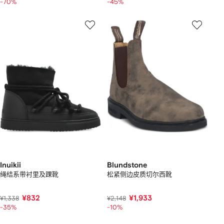
-70%
-45%
Inuikii
Blundstone
绳结系带衬里及踝靴
松紧侧边皮质切尔西靴
¥832
¥1,933
¥1,338
¥2,148
-35%
-10%