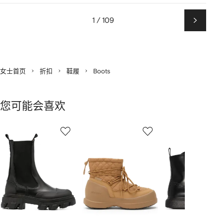
1 / 109
下
一
页
女士首页
折扣
鞋履
Boots
您可能会喜欢
显
1
2
3
示
/
/
/
2
12
12
12
件
商
品
中
的
个