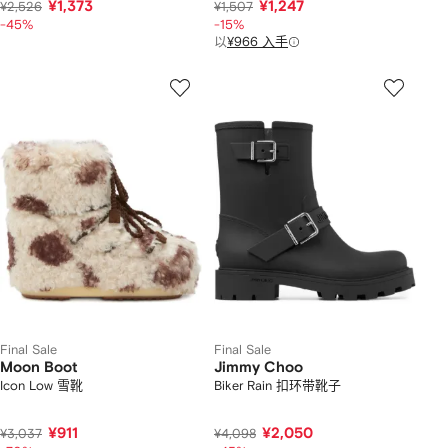
¥1,373
¥1,247
¥2,526
¥1,507
-45%
-15%
以
¥966 入手
Final Sale
Final Sale
Moon Boot
Jimmy Choo
Icon Low 雪靴
Biker Rain 扣环带靴子
¥911
¥2,050
¥3,037
¥4,098