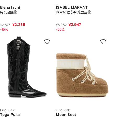
Elena Iachi
ISABEL MARANT
尖头及踝靴
Duerto 西部风绒面皮靴
¥2,235
¥2,947
¥2,673
¥6,962
-15%
-55%
Final Sale
Final Sale
Toga Pulla
Moon Boot