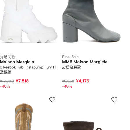
秀场同款
Final Sale
Maison Margiela
MM6 Maison Margiela
x Reebok Tabi Instapump Fury Hi
皮质及踝靴
及踝靴
¥7,518
¥4,176
¥12,700
¥6,962
-40%
-40%