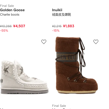
Final Sale
Golden Goose
Inuikii
Charlie boots
绒面皮及踝靴
¥4,507
¥1,883
¥10,266
¥2,215
-55%
-15%
Final Sale