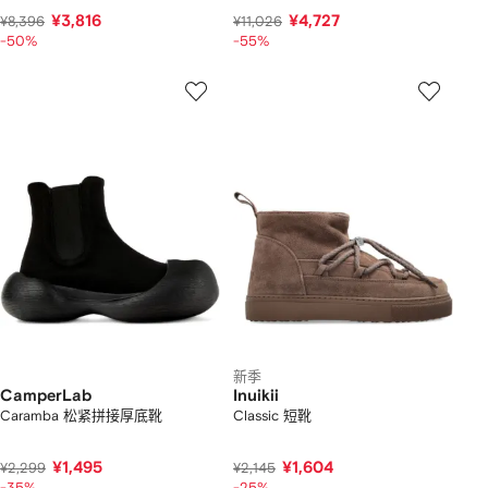
¥3,816
¥4,727
¥8,396
¥11,026
-50%
-55%
新季
CamperLab
Inuikii
Caramba 松紧拼接厚底靴
Classic 短靴
¥1,495
¥1,604
¥2,299
¥2,145
-35%
-25%