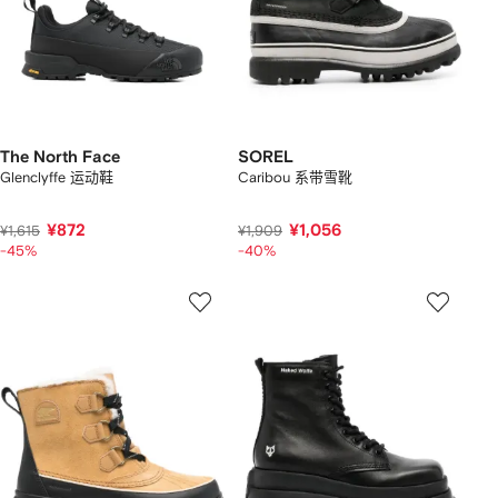
The North Face
SOREL
Glenclyffe 运动鞋
Caribou 系带雪靴
¥872
¥1,056
¥1,615
¥1,909
-45%
-40%