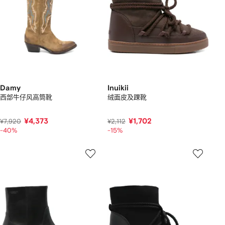
Damy
Inuikii
西部牛仔风高筒靴
绒面皮及踝靴
¥4,373
¥1,702
¥7,920
¥2,112
-40%
-15%