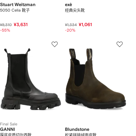
Stuart Weitzman
exè
5050 Celia 靴子
经典尖头靴
¥3,631
¥1,061
¥8,310
¥1,334
-55%
-20%
Final Sale
GANNI
Blundstone
厚底皮质切尔西靴
松紧拼接绒面皮靴