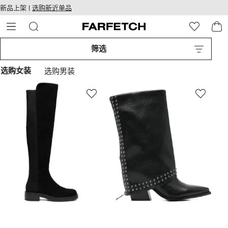
转
ARFETCH
新品上架 |
选购新近单品
至
无障碍网络
主
建设
内
容
筛选
选购女装
选购男装