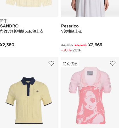
新季
SANDRO
Peserico
条纹V领长袖棉polo领上衣
V领抽绳上衣
¥2,380
¥2,669
¥4,765
¥3,336
-30%
-20%
特别优惠