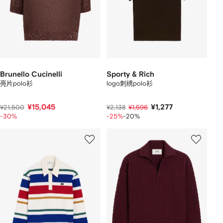
Brunello Cucinelli
Sporty & Rich
亮片polo衫
logo刺绣polo衫
¥15,045
¥1,277
¥21,500
¥2,138
¥1,596
-30%
-25%
-20%