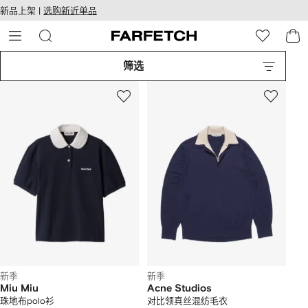
转
ARFETCH
新品上架 |
选购新近单品
至
无障碍网络
主
建设
内
容
筛选
新季
新季
Miu Miu
Acne Studios
珠地布polo衫
对比领真丝混纺毛衣