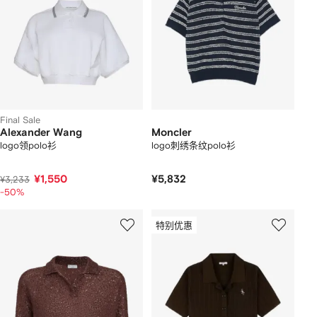
Final Sale
Alexander Wang
Moncler
logo领polo衫
logo刺绣条纹polo衫
¥1,550
¥5,832
¥3,233
-50%
特别优惠