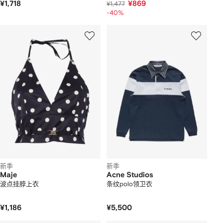
¥1,718
¥869
¥1,477
-40%
新季
新季
Maje
Acne Studios
波点挂脖上衣
条纹polo领卫衣
¥1,186
¥5,500