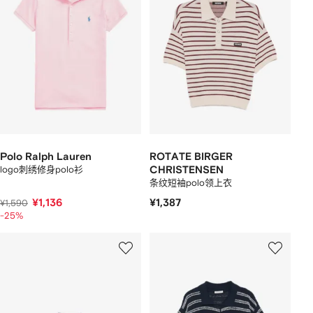
Polo Ralph Lauren
ROTATE BIRGER
logo刺绣修身polo衫
CHRISTENSEN
条纹短袖polo领上衣
¥1,136
¥1,387
¥1,590
-25%