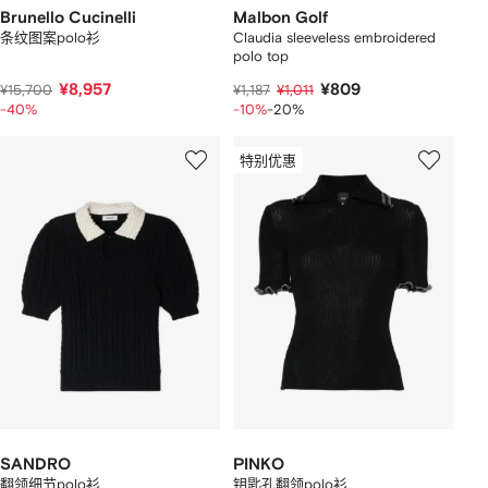
Brunello Cucinelli
Malbon Golf
条纹图案polo衫
Claudia sleeveless embroidered
polo top
¥8,957
¥809
¥15,700
¥1,187
¥1,011
-40%
-10%
-20%
特别优惠
SANDRO
PINKO
翻领细节polo衫
钥匙孔翻领polo衫