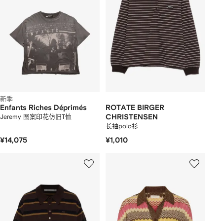
新季
Enfants Riches Déprimés
ROTATE BIRGER
Jeremy 图案印花仿旧T恤
CHRISTENSEN
长袖polo衫
¥14,075
¥1,010