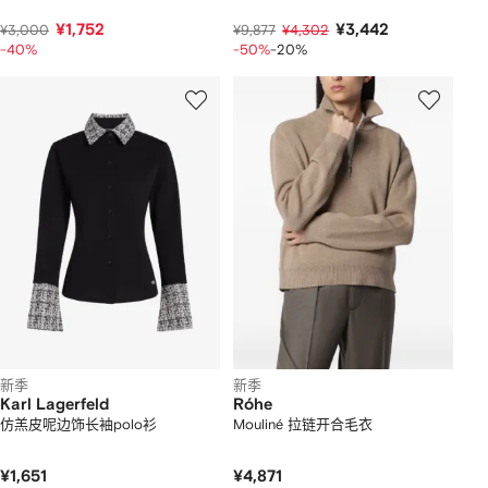
¥1,752
¥3,442
¥3,000
¥9,877
¥4,302
-40%
-50%
-20%
新季
新季
Karl Lagerfeld
Róhe
仿羔皮呢边饰长袖polo衫
Mouliné 拉链开合毛衣
¥1,651
¥4,871