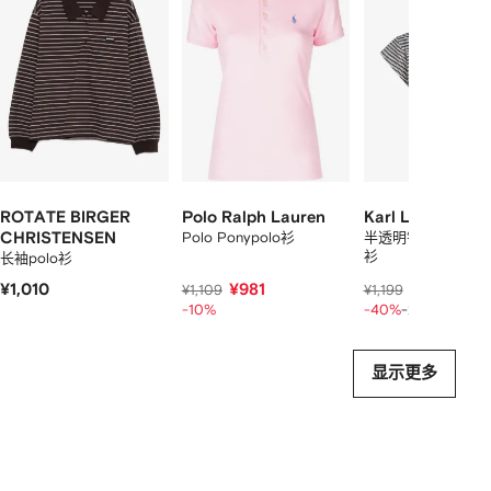
2
12
12
12
件
商
品
中
的
个
ROTATE BIRGER
Polo Ralph Lauren
Karl Lagerfeld
CHRISTENSEN
Polo Ponypolo衫
半透明钩编针织条纹p
衫
长袖polo衫
¥1,010
¥981
¥577
¥1,109
¥1,199
¥721
-10%
-40%
-20%
显示更多