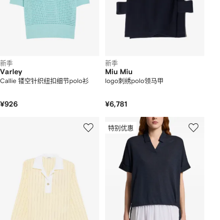
新季
新季
Varley
Miu Miu
Callie 镂空针织纽扣细节polo衫
logo刺绣polo领马甲
¥926
¥6,781
特别优惠