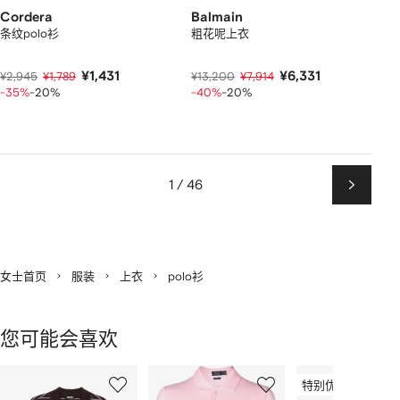
Cordera
Balmain
条纹polo衫
粗花呢上衣
¥1,431
¥6,331
¥2,945
¥1,789
¥13,200
¥7,914
-35%
-20%
-40%
-20%
1 / 46
下
一
页
女士首页
服装
上衣
polo衫
您可能会喜欢
显
1
2
3
示
特别优惠
/
/
/