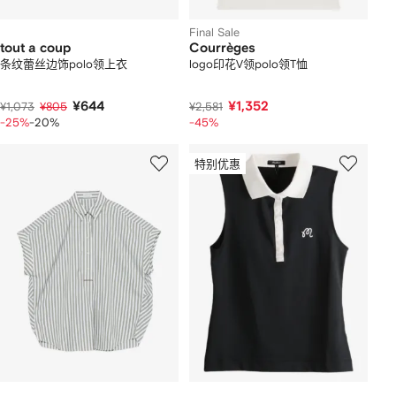
Final Sale
tout a coup
Courrèges
条纹蕾丝边饰polo领上衣
logo印花V领polo领T恤
¥644
¥1,352
¥1,073
¥805
¥2,581
-25%
-20%
-45%
特别优惠