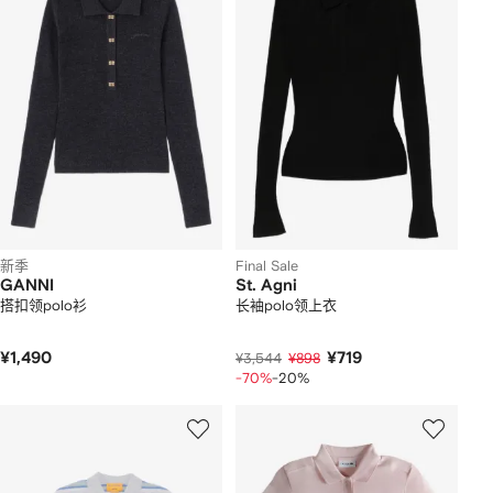
新季
Final Sale
GANNI
St. Agni
搭扣领polo衫
长袖polo领上衣
¥1,490
¥719
¥3,544
¥898
-70%
-20%