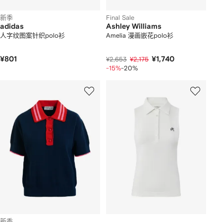
新季
Final Sale
adidas
Ashley Williams
人字纹图案针织polo衫
Amelia 漫画嵌花polo衫
¥801
¥1,740
¥2,653
¥2,175
-15%
-20%
新季