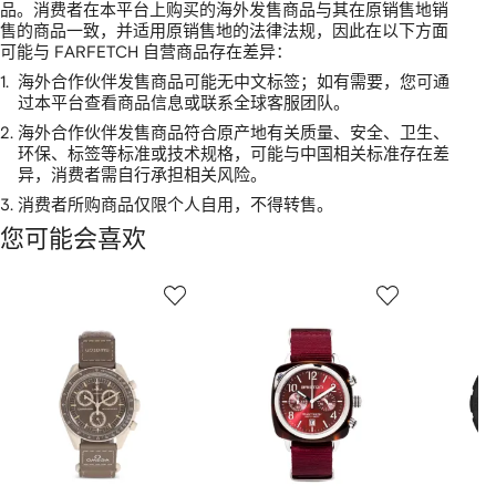
品。消费者在本平台上购买的海外发售商品与其在原销售地销
售的商品一致，并适用原销售地的法律法规，因此在以下方面
可能与 FARFETCH 自营商品存在差异：
1.
海外合作伙伴发售商品可能无中文标签；如有需要，您可通
过本平台查看商品信息或联系全球客服团队。
2.
海外合作伙伴发售商品符合原产地有关质量、安全、卫生、
环保、标签等标准或技术规格，可能与中国相关标准存在差
异，消费者需自行承担相关风险。
3.
消费者所购商品仅限个人自用，不得转售。
您可能会喜欢
显
1
2
3
示
/
/
/
2
12
12
12
件
商
品
中
的
个