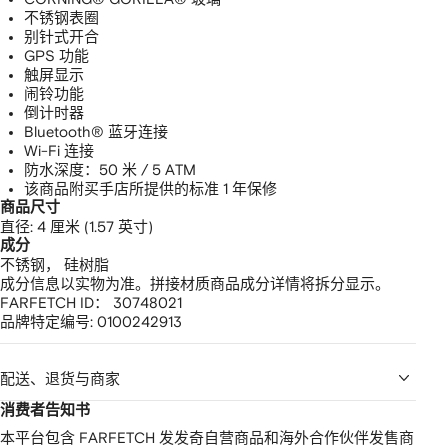
不锈钢表圈
别针式开合
GPS 功能
触屏显示
闹铃功能
倒计时器
Bluetooth® 蓝牙连接
Wi-Fi 连接
防水深度：50 米 / 5 ATM
该商品附买手店所提供的标准 1 年保修
商品尺寸
直径: 4 厘米 (1.57 英寸)
成分
不锈钢，
硅树脂
成分信息以实物为准。拼接材质商品成分详情将拆分显示。
FARFETCH ID：
30748021
品牌特定编号:
0100242913
配送、退货与商家
消费者告知书
本平台包含 FARFETCH 发发奇自营商品和海外合作伙伴发售商