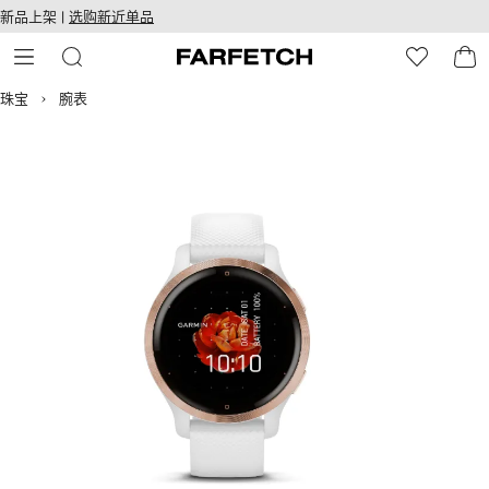
转
ARFETCH
新品上架 |
选购新近单品
至
无障碍网络
主
建设
内
容
珠宝
腕表