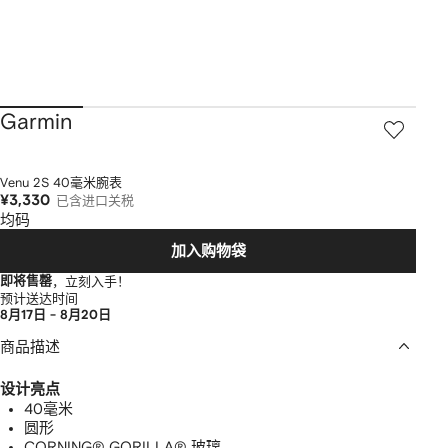
Garmin
Venu 2S 40毫米腕表
¥3,330
已含进口关税
均码
加入购物袋
即将售罄
，立刻入手！
预计送达时间
8月17日 - 8月20日
商品描述
设计亮点
40毫米
圆形
CORNING® GORILLA® 玻璃