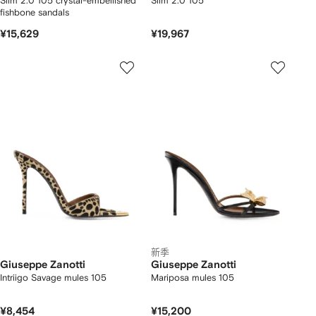
Slim 2.0 105 crystal-embellished
Slim 2.0 105
fishbone sandals
¥15,629
¥19,967
新季
Giuseppe Zanotti
Giuseppe Zanotti
Intriigo Savage mules 105
Mariposa mules 105
¥8,454
¥15,200