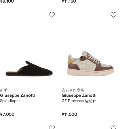
¥9,100
¥11,150
新季
官方合作发售
Giuseppe Zanotti
Giuseppe Zanotti
Seal slipper
GZ Provence 运动鞋
¥7,050
¥11,500