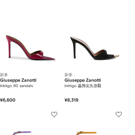
新季
新季
Giuseppe Zanotti
Giuseppe Zanotti
Intriigo 90 sandals
Intriigo 晶饰尖头凉鞋
¥6,600
¥8,319