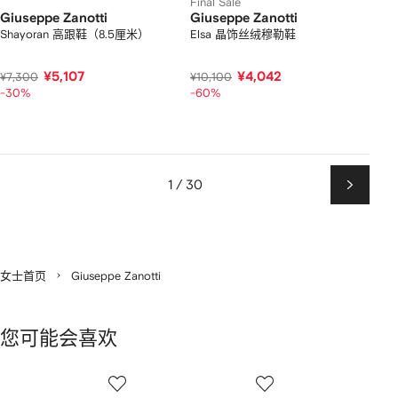
Final Sale
Giuseppe Zanotti
Giuseppe Zanotti
Shayoran 高跟鞋（8.5厘米）
Elsa 晶饰丝绒穆勒鞋
¥5,107
¥4,042
¥7,300
¥10,100
-30%
-60%
1 / 30
下
一
页
女士首页
Giuseppe Zanotti
您可能会喜欢
显
1
2
3
示
/
/
/