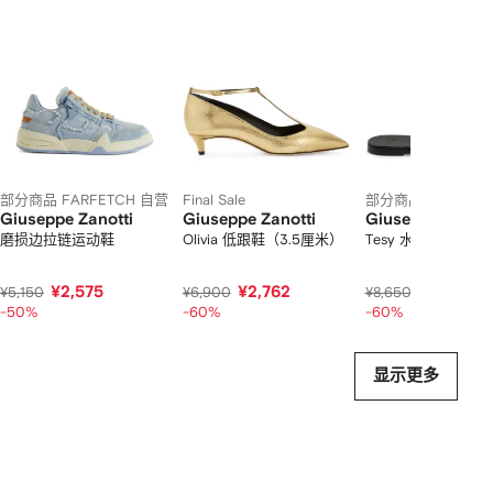
2
12
12
12
件
商
品
中
的
个
部分商品 FARFETCH 自营
Final Sale
部分商品 FARFETC
Giuseppe Zanotti
Giuseppe Zanotti
Giuseppe Zanott
磨损边拉链运动鞋
Olivia 低跟鞋（3.5厘米）
Tesy 水钻缀饰缎面
¥2,575
¥2,762
¥3,460
¥5,150
¥6,900
¥8,650
-50%
-60%
-60%
显示更多