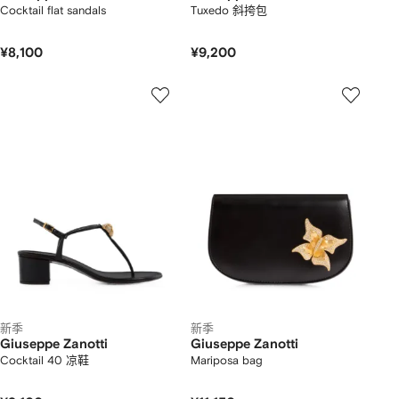
Cocktail flat sandals
Tuxedo 斜挎包
¥8,100
¥9,200
新季
新季
Giuseppe Zanotti
Giuseppe Zanotti
Cocktail 40 凉鞋
Mariposa bag