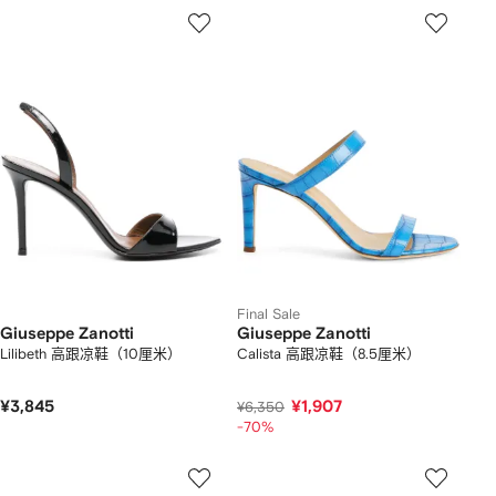
Final Sale
Giuseppe Zanotti
Giuseppe Zanotti
Lilibeth 高跟凉鞋（10厘米）
Calista 高跟凉鞋（8.5厘米）
¥3,845
¥1,907
¥6,350
-70%