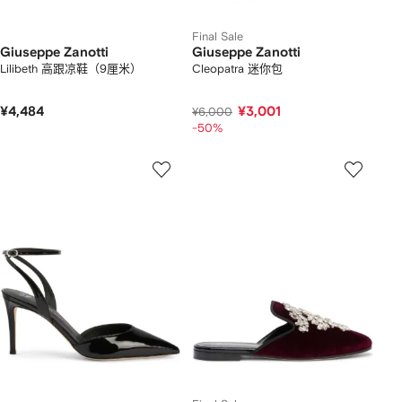
Final Sale
Giuseppe Zanotti
Giuseppe Zanotti
Lilibeth 高跟凉鞋（9厘米）
Cleopatra 迷你包
¥4,484
¥3,001
¥6,000
-50%