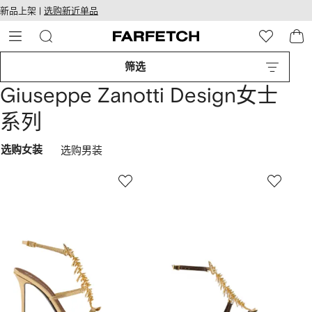
转
ARFETCH
新品上架 |
选购新近单品
至
无障碍网络
主
建设
内
容
筛选
Giuseppe Zanotti Design女士
系列
选购女装
选购男装