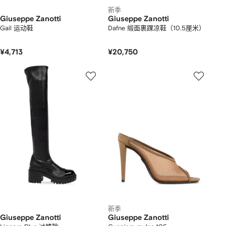
新季
Giuseppe Zanotti
Giuseppe Zanotti
Gail 运动鞋
Dafne 缎面裹踝凉鞋（10.5厘米）
¥4,713
¥20,750
新季
Giuseppe Zanotti
Giuseppe Zanotti