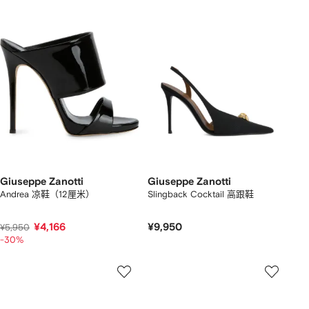
Giuseppe Zanotti
Giuseppe Zanotti
Andrea 凉鞋（12厘米）
Slingback Cocktail 高跟鞋
¥4,166
¥9,950
¥5,950
-30%