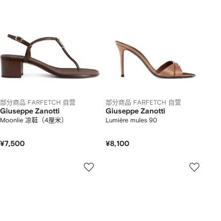
部分商品 FARFETCH 自营
部分商品 FARFETCH 自营
Giuseppe Zanotti
Giuseppe Zanotti
Moonlie 凉鞋（4厘米）
Lumière mules 90
¥7,500
¥8,100