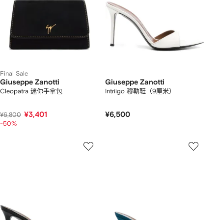
Final Sale
Giuseppe Zanotti
Giuseppe Zanotti
Cleopatra 迷你手拿包
Intriigo 穆勒鞋（9厘米）
¥3,401
¥6,500
¥6,800
-50%