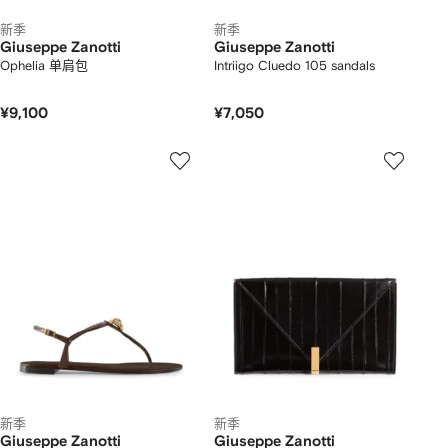
新季
新季
Giuseppe Zanotti
Giuseppe Zanotti
Ophelia 单肩包
Intriigo Cluedo 105 sandals
¥9,100
¥7,050
新季
新季
Giuseppe Zanotti
Giuseppe Zanotti