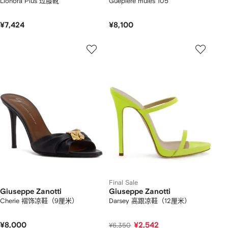
Lionora Plus 过膝靴
Guepiere mules 105
¥7,424
¥8,100
Final Sale
Giuseppe Zanotti
Giuseppe Zanotti
Cherie 褶饰凉鞋（9厘米）
Darsey 高跟凉鞋（12厘米）
¥8,000
¥2,542
¥6,350