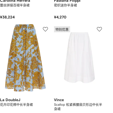
Carolina Herrera
Fabiana Filippi
蕾丝拼接百褶半身裙
密织迷你半身裙
¥38,224
¥4,270
特别优惠
La DoubleJ
Vince
花卉印花棉中长半身裙
Scallop 松紧裤腰扇贝形边中长半
身裙