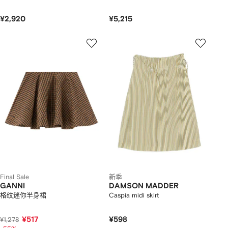
¥2,920
¥5,215
Final Sale
新季
GANNI
DAMSON MADDER
格纹迷你半身裙
Caspia midi skirt
¥517
¥598
¥1,278