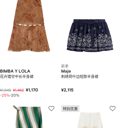
新季
BIMBA Y LOLA
Maje
花卉镂空中长半身裙
刺绣荷叶边短款半身裙
¥1,170
¥2,115
¥1,949
¥1,462
-25%
-20%
特别优惠