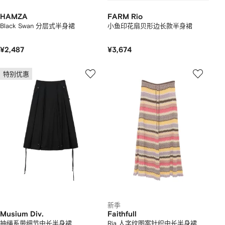
HAMZA
FARM Rio
Black Swan 分层式半身裙
小鱼印花扇贝形边长款半身裙
¥2,487
¥3,674
特别优惠
新季
Musium Div.
Faithfull
抽绳系带细节中长半身裙
Ria 人字纹图案针织中长半身裙