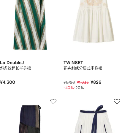
La DoubleJ
TWINSET
斜条纹超长半身裙
花卉刺绣分层式半身裙
¥4,300
¥826
¥1,720
¥1,033
-40%
-20%