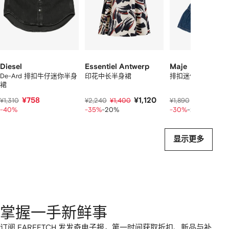
中
的
个
Diesel
Essentiel Antwerp
Maje
De-Ard 排扣牛仔迷你半身
印花中长半身裙
排扣迷你半身裙
裙
¥758
¥1,120
¥1,
¥1,310
¥2,240
¥1,400
¥1,890
¥1,324
-40%
-35%
-20%
-30%
-20%
显示更多
掌握一手新鲜事
订阅 FARFETCH 发发奇电子报，第一时间获取折扣、新品与补