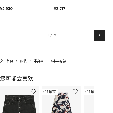
¥2,930
¥3,717
1 / 76
下
一
页
女士首页
服装
半身裙
A字半身裙
您可能会喜欢
显
1
2
3
示
特别优惠
特别优惠
/
/
/
2
12
12
12
件
商
品