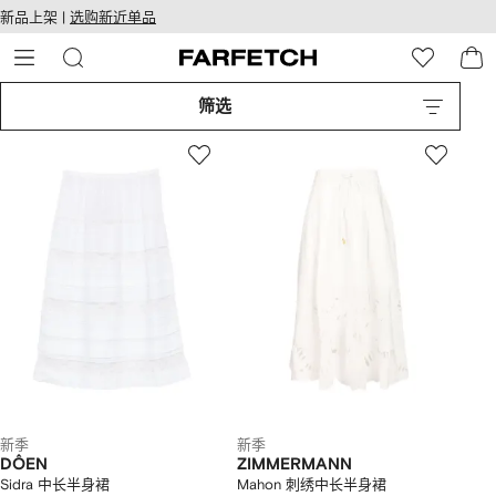
转
ARFETCH
新品上架 |
选购新近单品
至
无障碍网络
主
建设
内
容
筛选
新季
新季
DÔEN
ZIMMERMANN
Sidra 中长半身裙
Mahon 刺绣中长半身裙