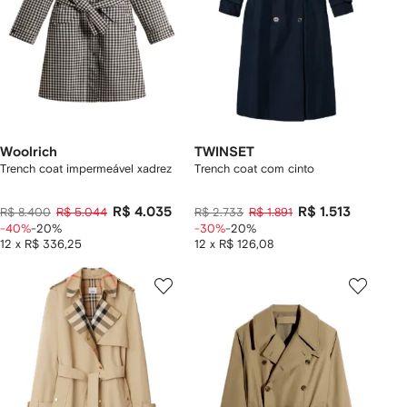
Woolrich
TWINSET
Trench coat impermeável xadrez
Trench coat com cinto
R$ 4.035
R$ 1.513
R$ 8.400
R$ 5.044
R$ 2.733
R$ 1.891
-40%
-20%
-30%
-20%
12 x R$ 336,25
12 x R$ 126,08