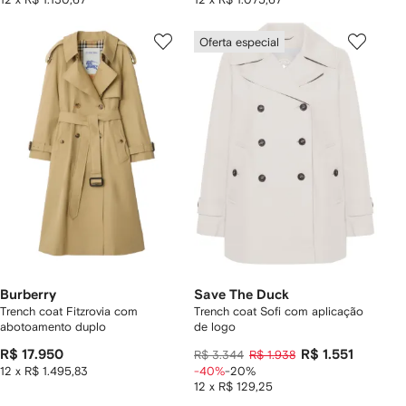
Oferta especial
Burberry
Save The Duck
Trench coat Fitzrovia com
Trench coat Sofi com aplicação
abotoamento duplo
de logo
R$ 17.950
R$ 1.551
R$ 3.344
R$ 1.938
12 x R$ 1.495,83
-40%
-20%
12 x R$ 129,25