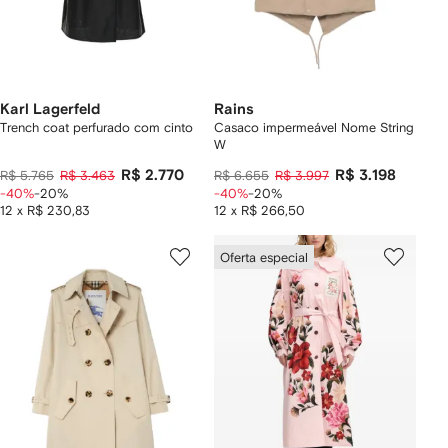
Karl Lagerfeld
Rains
Trench coat perfurado com cinto
Casaco impermeável Nome String
W
R$ 2.770
R$ 3.198
R$ 5.765
R$ 3.463
R$ 6.655
R$ 3.997
-40%
-20%
-40%
-20%
12 x R$ 230,83
12 x R$ 266,50
Oferta especial