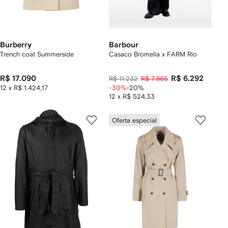
Burberry
Barbour
Trench coat Summerside​
Casaco Bromelia x FARM Rio
R$ 17.090
R$ 6.292
R$ 11.232
R$ 7.865
12 x R$ 1.424,17
-30%
-20%
12 x R$ 524,33
Oferta especial