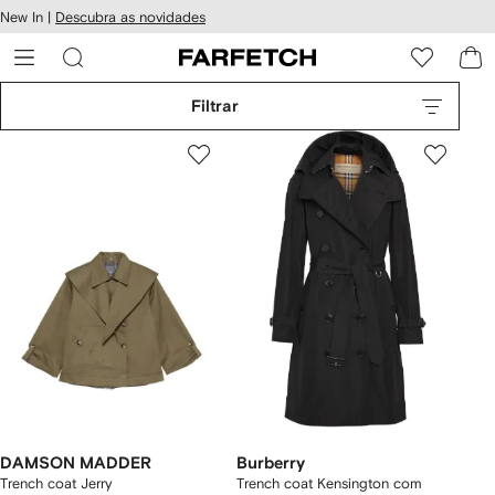
Pular
New In |
Descubra as novidades
essibilidade
para o
 FARFETCH
conteúdo
principal
Filtrar
DAMSON MADDER
Burberry
Trench coat Jerry
Trench coat Kensington com