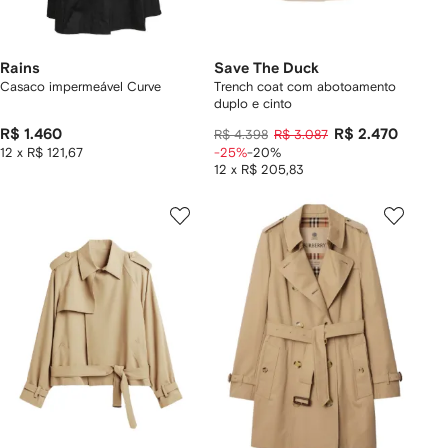
Rains
Save The Duck
Casaco impermeável Curve
Trench coat com abotoamento
duplo e cinto
R$ 1.460
R$ 2.470
R$ 4.398
R$ 3.087
12 x R$ 121,67
-25%
-20%
12 x R$ 205,83