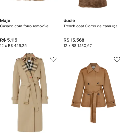
Maje
ducie
Casaco com forro removível
Trench coat Corrin de camurça
R$ 5.115
R$ 13.568
12 x R$ 426,25
12 x R$ 1.130,67