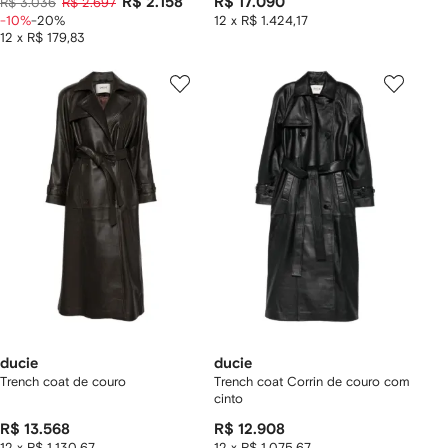
R$ 2.158
R$ 17.090
R$ 3.036
R$ 2.697
-10%
-20%
12 x R$ 1.424,17
12 x R$ 179,83
ducie
ducie
Trench coat de couro
Trench coat Corrin de couro com
cinto
R$ 13.568
R$ 12.908
12 x R$ 1.130,67
12 x R$ 1.075,67