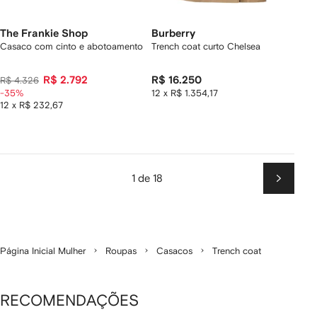
The Frankie Shop
Burberry
Casaco com cinto e abotoamento
Trench coat curto Chelsea
R$ 2.792
R$ 16.250
R$ 4.326
-35%
12 x R$ 1.354,17
12 x R$ 232,67
1 de 18
Próxim
Página Inicial Mulher
Roupas
Casacos
Trench coat
RECOMENDAÇÕES