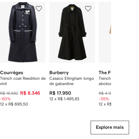
Mostrando
1
2
3
de
de
de
de
12
12
12
2
tens
Courrèges
Burberry
The Frankie Shop
Trench coat Reedition de
Casaco Ellingham longo
Trench coat Riva com
vinil
de gabardine
abotoamento duplo
R$ 8.346
R$ 17.950
R$ 2.548
R$ 16.682
R$ 4.182
-50%
12 x R$ 1.495,83
-35%
12 x R$ 695,50
12 x R$ 212,33
Explore mais