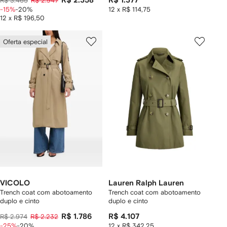
R$ 2.358
R$ 1.377
R$ 3.465
R$ 2.947
-15%
-20%
12 x R$ 114,75
12 x R$ 196,50
Oferta especial
VICOLO
Lauren Ralph Lauren
Trench coat com abotoamento
Trench coat com abotoamento
duplo e cinto
duplo e cinto
R$ 1.786
R$ 4.107
R$ 2.974
R$ 2.232
-25%
-20%
12 x R$ 342,25