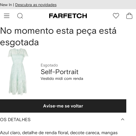
Pular
New In |
Descubra as novidades
essibilidade
para o
 FARFETCH
conteúdo
principal
Self-
No momento esta peça está
esgotada
Portrait
Vestido
midi
Esgotado
Self-Portrait
com
Vestido midi com renda
renda
Avise-me se voltar
OS DETALHES
Azul claro, detalhe de renda floral, decote careca, mangas