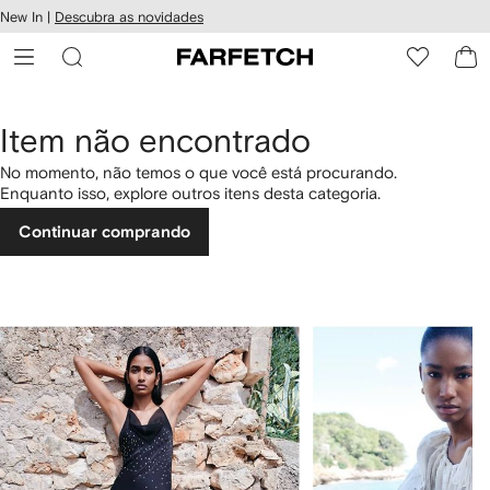
Pular
New In |
Descubra as novidades
essibilidade
para o
 FARFETCH
conteúdo
principal
Item não encontrado
No momento, não temos o que você está procurando.
Enquanto isso, explore outros itens desta categoria.
Continuar comprando
1
2
de
de
4
4