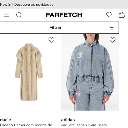
Pular
New In |
Descubra as novidades
essibilidade
para o
 FARFETCH
conteúdo
principal
Filtrar
ducie
adidas
Casaco Harper com recorte de
Jaqueta jeans x Care Bears