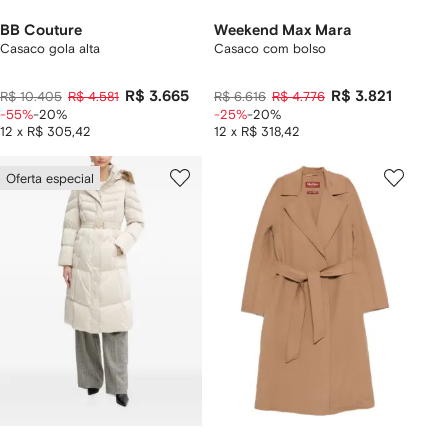
BB Couture
Weekend Max Mara
Casaco gola alta
Casaco com bolso
R$ 3.665
R$ 3.821
R$ 10.405
R$ 4.581
R$ 6.616
R$ 4.776
-55%
-20%
-25%
-20%
12 x R$ 305,42
12 x R$ 318,42
Oferta especial