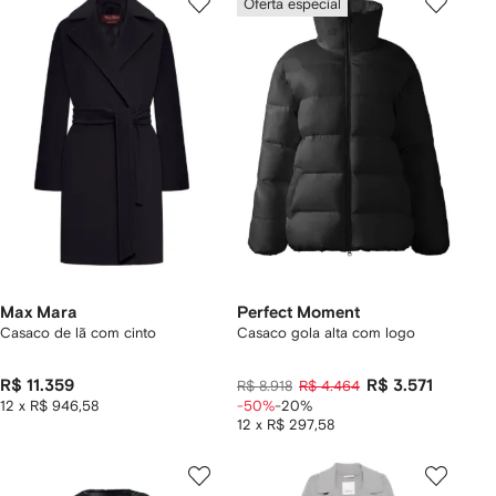
Oferta especial
Max Mara
Perfect Moment
Casaco de lã com cinto
Casaco gola alta com logo
R$ 11.359
R$ 3.571
R$ 8.918
R$ 4.464
12 x R$ 946,58
-50%
-20%
12 x R$ 297,58