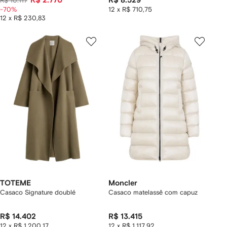
R$ 2.770
R$ 8.529
R$ 10.117
-70%
12 x R$ 710,75
12 x R$ 230,83
TOTEME
Moncler
Casaco Signature doublé
Casaco matelassê com capuz
R$ 14.402
R$ 13.415
12 x R$ 1.200,17
12 x R$ 1.117,92