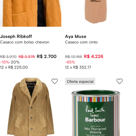
Joseph Ribkoff
Aya Muse
Casaco com bolso chevron
Casaco com cinto
R$ 2.700
R$ 4.226
R$ 3.970
R$ 3.375
R$ 13.168
-15%
-20%
-65%
12 x R$ 225,00
12 x R$ 352,17
Oferta especial