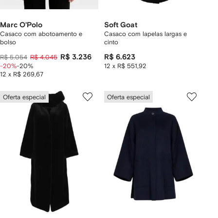
Marc O'Polo
Soft Goat
Casaco com abotoamento e
Casaco com lapelas largas e
bolso
cinto
R$ 3.236
R$ 6.623
R$ 5.054
R$ 4.045
-20%
-20%
12 x R$ 551,92
12 x R$ 269,67
Oferta especial
Oferta especial