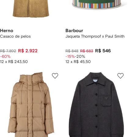
Herno
Barbour
Casaco de pelos
Jaqueta Thornproof x Paul Smith
R$ 2.922
R$ 546
R$ 7.892
R$ 848
R$ 683
-60%
-15%
-20%
12 x R$ 243,50
12 x R$ 45,50