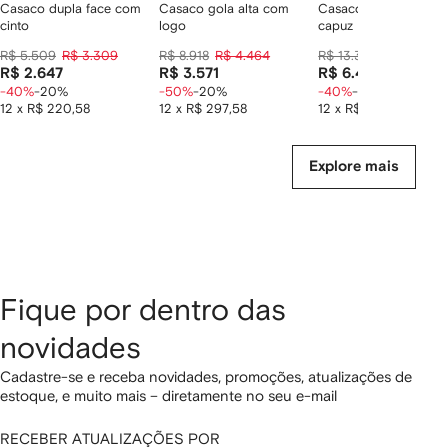
Casaco dupla face com
Casaco gola alta com
Casaco de nylon co
cinto
logo
capuz
R$ 5.509
R$ 3.309
R$ 8.918
R$ 4.464
R$ 13.350
R$ 8.010
R$ 2.647
R$ 3.571
R$ 6.408
-40%
-20%
-50%
-20%
-40%
-20%
12 x R$ 220,58
12 x R$ 297,58
12 x R$ 534,00
Explore mais
Fique por dentro das
novidades
Cadastre-se e receba novidades, promoções, atualizações de
estoque, e muito mais – diretamente no seu e-mail
RECEBER ATUALIZAÇÕES POR