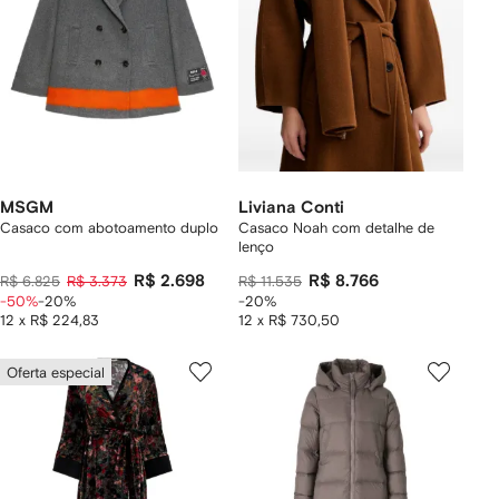
MSGM
Liviana Conti
Casaco com abotoamento duplo
Casaco Noah com detalhe de
lenço
R$ 2.698
R$ 8.766
R$ 6.825
R$ 3.373
R$ 11.535
-50%
-20%
-20%
12 x R$ 224,83
12 x R$ 730,50
Oferta especial