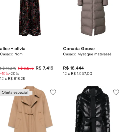
alice + olivia
Canada Goose
Casaco Nomi
Casaco Mystique matelassê
R$ 7.419
R$ 18.444
R$ 11.278
R$ 9.273
-15%
-20%
12 x R$ 1.537,00
12 x R$ 618,25
Oferta especial