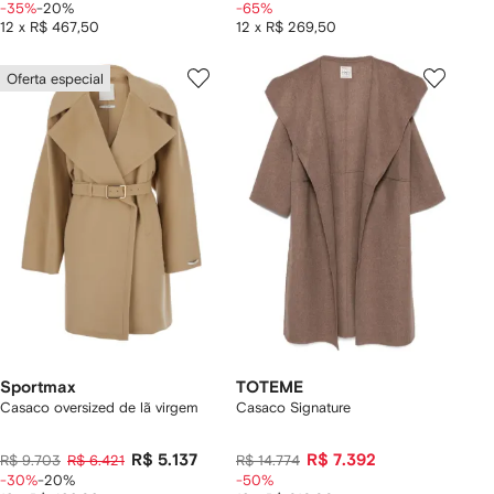
-35%
-20%
-65%
12 x R$ 467,50
12 x R$ 269,50
Oferta especial
Sportmax
TOTEME
Casaco oversized de lã virgem
Casaco Signature
R$ 5.137
R$ 7.392
R$ 9.703
R$ 6.421
R$ 14.774
-30%
-20%
-50%