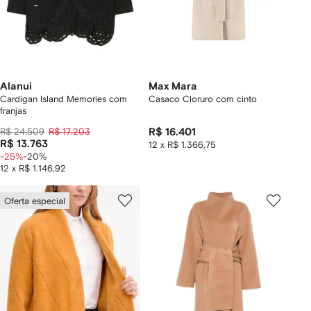
Alanui
Max Mara
Cardigan Island Memories com
Casaco Cloruro com cinto
franjas
R$ 24.509
R$ 17.203
R$ 16.401
R$ 13.763
12 x R$ 1.366,75
-25%
-20%
12 x R$ 1.146,92
Oferta especial