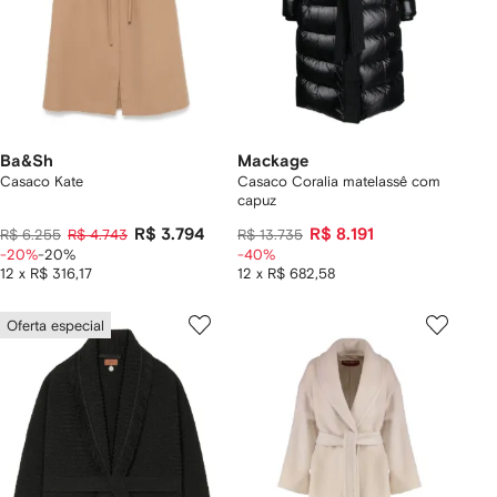
Ba&Sh
Mackage
Casaco Kate
Casaco Coralia matelassê com
capuz
R$ 3.794
R$ 8.191
R$ 6.255
R$ 4.743
R$ 13.735
-20%
-20%
-40%
12 x R$ 316,17
12 x R$ 682,58
Oferta especial