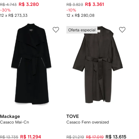
R$ 3.280
R$ 3.361
R$ 4.743
R$ 3.823
-30%
-10%
12 x R$ 273,33
12 x R$ 280,08
Oferta especial
Mackage
TOVE
Casaco Mai-Cn
Casaco Fenn oversized
R$ 11.294
R$ 13.615
R$ 13.735
R$ 21.219
R$ 17.019