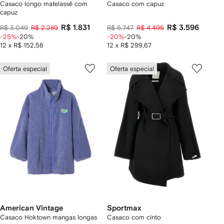
Casaco longo matelassê com
Casaco com capuz
capuz
R$ 1.831
R$ 3.596
R$ 3.049
R$ 2.289
R$ 5.747
R$ 4.495
-25%
-20%
-20%
-20%
12 x R$ 152,58
12 x R$ 299,67
Oferta especial
Oferta especial
American Vintage
Sportmax
Casaco Hoktown mangas longas
Casaco com cinto