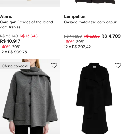
Alanui
Lempelius
Cardigan Echoes of the Island
Casaco matelassê com capuz
com franjas
R$ 23.149
R$ 13.646
R$ 4.709
R$ 14.699
R$ 5.886
R$ 10.917
-60%
-20%
-40%
-20%
12 x R$ 392,42
12 x R$ 909,75
Oferta especial