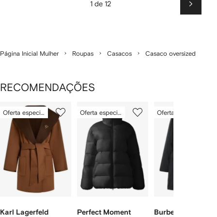
1 de 12
Próxim
Página Inicial Mulher
Roupas
Casacos
Casaco oversized
RECOMENDAÇÕES
Mostrando
1
2
3
Oferta especial
Oferta especial
Oferta especial
de
de
de
de
3
3
3
3
tens
Karl Lagerfeld
Perfect Moment
Burberry