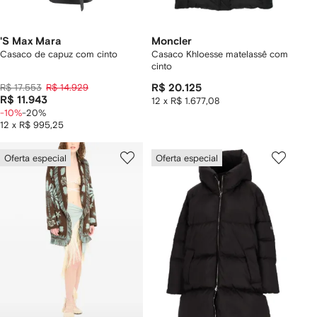
'S Max Mara
Moncler
Casaco de capuz com cinto
Casaco Khloesse matelassê com
cinto
R$ 17.553
R$ 14.929
R$ 20.125
R$ 11.943
12 x R$ 1.677,08
-10%
-20%
12 x R$ 995,25
Oferta especial
Oferta especial