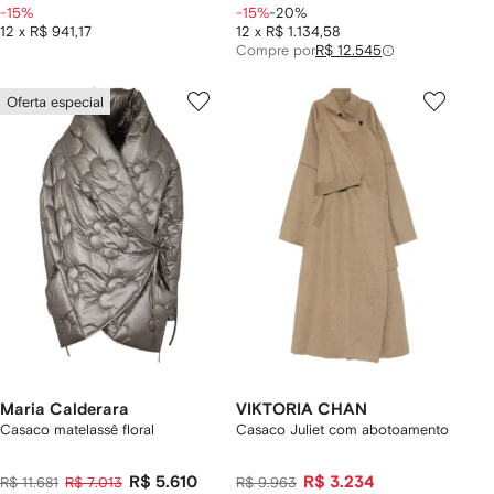
-15%
-15%
-20%
12 x R$ 941,17
12 x R$ 1.134,58
Compre por
R$ 12.545
Oferta especial
Maria Calderara
VIKTORIA CHAN
Casaco matelassê floral
Casaco Juliet com abotoamento
R$ 5.610
R$ 3.234
R$ 11.681
R$ 7.013
R$ 9.963