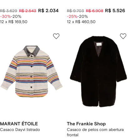
R$ 2.034
R$ 5.526
R$ 3.629
R$ 2.543
R$ 9.703
R$ 6.908
-30%
-20%
-25%
-20%
12 x R$ 169,50
12 x R$ 460,50
MARANT ÉTOILE
The Frankie Shop
Casaco Dayvi listrado
Casaco de pelos com abertura
frontal