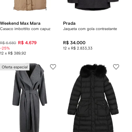
Weekend Max Mara
Prada
Casaco imbottito com capuz
Jaqueta com gola contrastante
R$ 4.679
R$ 34.000
R$ 6.680
-25%
12 x R$ 2.833,33
12 x R$ 389,92
Oferta especial