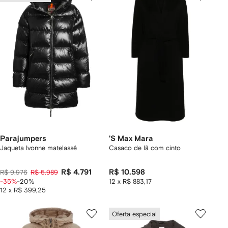
Parajumpers
'S Max Mara
Jaqueta Ivonne matelassê
Casaco de lã com cinto
R$ 4.791
R$ 10.598
R$ 9.976
R$ 5.989
-35%
-20%
12 x R$ 883,17
12 x R$ 399,25
Oferta especial