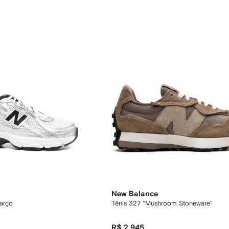
New Balance
arço
Tênis 327 "Mushroom Stoneware"
R$ 2.945