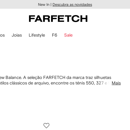
New In |
Descubra as novidades
ios
Joias
Lifestyle
F6
Sale
New Balance. A seleção FARFETCH da marca traz silhuetas
ilos clássicos de arquivo, encontre os ténis 550, 327 e 990
Mais
ousados apresentam detalhes luminosos e aplicações
oks únicos.