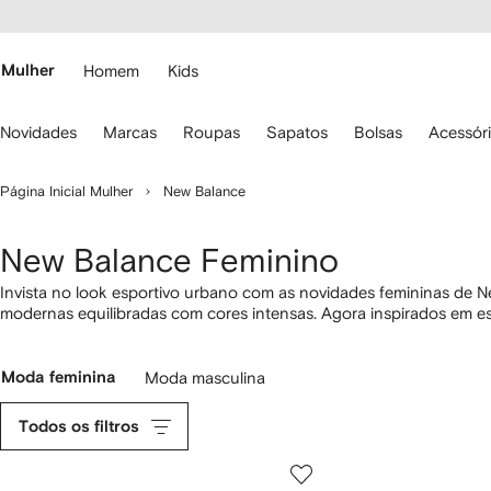
Pular
essibilidade
para o
 FARFETCH
conteúdo
principal
Mulher
Homem
Kids
se
Novidades
Marcas
Roupas
Sapatos
Bolsas
Acessór
s
etas
o
Página Inicial Mulher
New Balance
eclado
ara
avegar.
New Balance Feminino
Invista no look esportivo urbano com as novidades femininas de 
modernas equilibradas com cores intensas. Agora inspirados em est
na nossa seleção, bem como colaborações cobiçadas. Os designs 
texturizadas que expressam a exclusividade das peças para criar lo
Moda feminina
Moda masculina
Todos os filtros