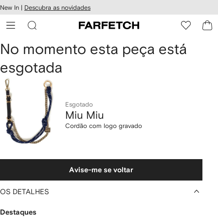
Pular
New In |
Descubra as novidades
essibilidade
para o
 FARFETCH
conteúdo
principal
Miu
No momento esta peça está
esgotada
Miu
Cordão
com
Esgotado
Miu Miu
logo
Cordão com logo gravado
gravado
Avise-me se voltar
OS DETALHES
Destaques