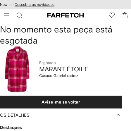
Pular
New In |
Descubra as novidades
essibilidade
para o
 FARFETCH
conteúdo
principal
MARANT
No momento esta peça está
esgotada
ÉTOILE
Casaco
Gabriel
Esgotado
MARANT ÉTOILE
xadrez
Casaco Gabriel xadrez
Avise-me se voltar
OS DETALHES
Destaques