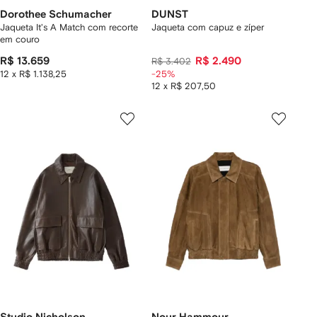
Dorothee Schumacher
DUNST
Jaqueta It's A Match com recorte
Jaqueta com capuz e zíper
em couro
R$ 13.659
R$ 2.490
R$ 3.402
12 x R$ 1.138,25
-25%
12 x R$ 207,50