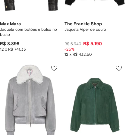
Max Mara
The Frankie Shop
Jaqueta com botões e bolso no
Jaqueta Viper de couro
busto
R$ 8.896
R$ 5.190
R$ 6.940
12 x R$ 741,33
-25%
12 x R$ 432,50