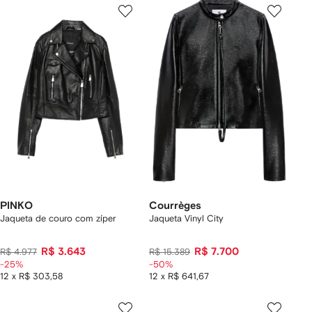
PINKO
Courrèges
Jaqueta de couro com zíper
Jaqueta Vinyl City
R$ 3.643
R$ 7.700
R$ 4.977
R$ 15.389
-25%
-50%
12 x R$ 303,58
12 x R$ 641,67