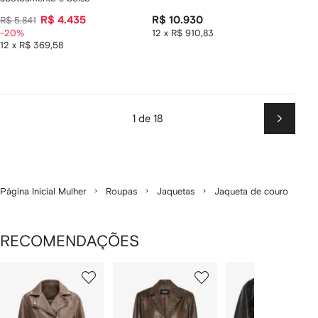
R$ 4.435
R$ 10.930
R$ 5.841
-20%
12 x R$ 910,83
12 x R$ 369,58
1 de 18
Próxim
Página Inicial Mulher
Roupas
Jaquetas
Jaqueta de couro
RECOMENDAÇÕES
Mostrando
1
2
3
de
de
de
de
12
12
12
2