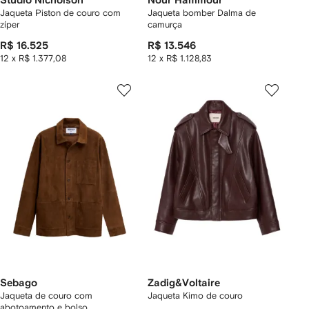
Studio Nicholson
Nour Hammour
Jaqueta Piston de couro com
Jaqueta bomber Dalma de
zíper
camurça
R$ 16.525
R$ 13.546
12 x R$ 1.377,08
12 x R$ 1.128,83
Sebago
Zadig&Voltaire
Jaqueta de couro com
Jaqueta Kimo de couro
abotoamento e bolso