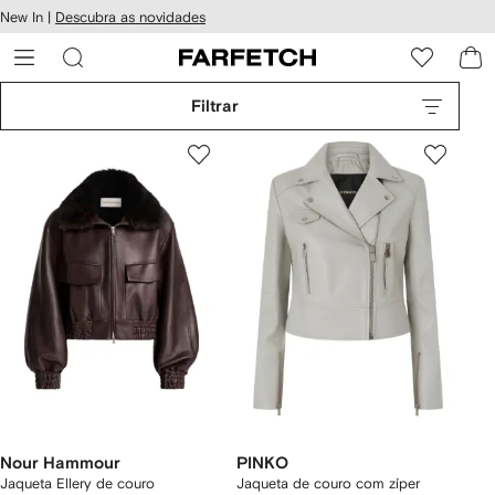
Pular
New In |
Descubra as novidades
essibilidade
para o
 FARFETCH
conteúdo
principal
Filtrar
Nour Hammour
PINKO
Jaqueta Ellery de couro
Jaqueta de couro com zíper