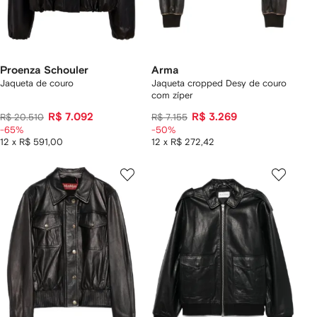
Proenza Schouler
Arma
Jaqueta de couro
Jaqueta cropped Desy de couro
com zíper
R$ 7.092
R$ 3.269
R$ 20.510
R$ 7.155
-65%
-50%
12 x R$ 591,00
12 x R$ 272,42