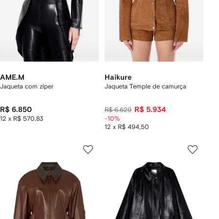
AME.M
Haikure
Jaqueta com zíper
Jaqueta Temple de camurça
R$ 6.850
R$ 5.934
R$ 6.629
12 x R$ 570,83
-10%
12 x R$ 494,50