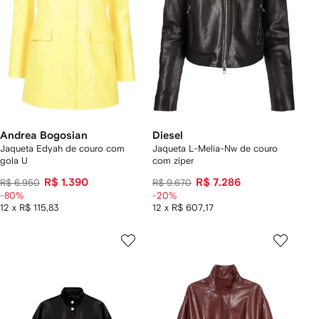
Andrea Bogosian
Diesel
Jaqueta Edyah de couro com
Jaqueta L-Melia-Nw de couro
gola U
com zíper
R$ 1.390
R$ 7.286
R$ 6.950
R$ 9.670
-80%
-20%
12 x R$ 115,83
12 x R$ 607,17