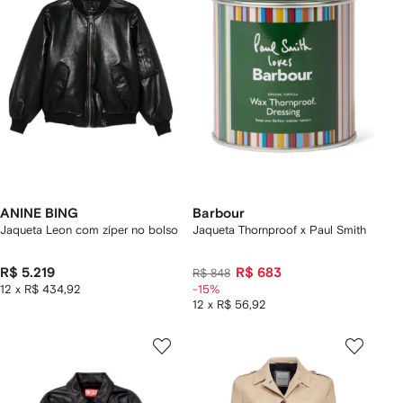
ANINE BING
Barbour
Jaqueta Leon com zíper no bolso
Jaqueta Thornproof x Paul Smith
R$ 5.219
R$ 683
R$ 848
12 x R$ 434,92
-15%
12 x R$ 56,92