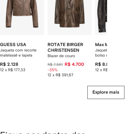
tens
GUESS USA
ROTATE BIRGER
Max Mara
Jaqueta com recorte
CHRISTENSEN
Jaqueta com botões 
matelassê e lapela
bolso no busto
Blazer de couro
R$ 2.128
R$ 4.700
R$ 8.896
R$ 7.561
12 x R$ 177,33
-35%
12 x R$ 741,33
12 x R$ 391,67
Explore mais