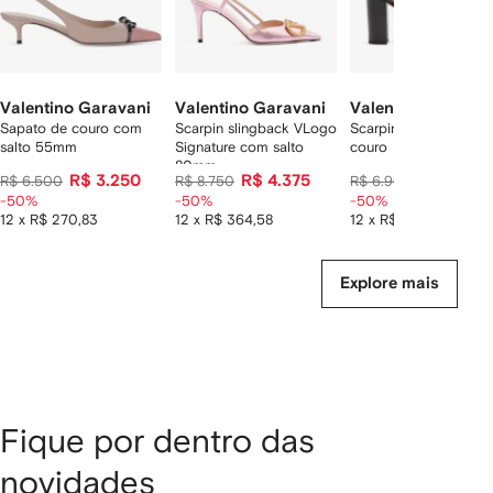
Valentino Garavani
Valentino Garavani
Valentino Garavan
Sapato de couro com
Scarpin slingback VLogo
Scarpin Valet Du Roi 
salto 55mm
Signature com salto
couro
80mm
R$ 3.250
R$ 4.375
R$ 3.450
R$ 6.500
R$ 8.750
R$ 6.900
-50%
-50%
-50%
12 x R$ 270,83
12 x R$ 364,58
12 x R$ 287,50
Explore mais
Fique por dentro das
novidades