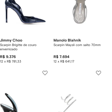
Jimmy Choo
Manolo Blahnik
Scarpin Brigitte de couro
Scarpin Maysli com salto 70mm
envernizado
R$ 9.376
R$ 7.694
12 x R$ 781,33
12 x R$ 641,17