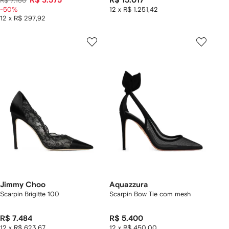
R$ 3.575
R$ 15.017
R$ 7.150
-50%
12 x R$ 1.251,42
12 x R$ 297,92
Jimmy Choo
Aquazzura
Scarpin Brigitte 100
Scarpin Bow Tie com mesh
R$ 7.484
R$ 5.400
12 x R$ 623,67
12 x R$ 450,00