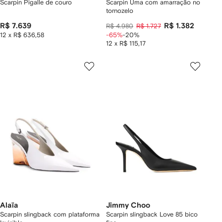
Scarpin Pigalle de couro
Scarpin Uma com amarração no
tornozelo
R$ 7.639
R$ 1.382
R$ 4.980
R$ 1.727
12 x R$ 636,58
-65%
-20%
12 x R$ 115,17
Alaïa
Jimmy Choo
Scarpin slingback com plataforma
Scarpin slingback Love 85 bico