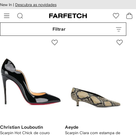
Pular
New In |
Descubra as novidades
essibilidade
para o
 FARFETCH
conteúdo
principal
Filtrar
Christian Louboutin
Aeyde
Scarpin Hot Chick de couro
Scarpin Clara com estampa de