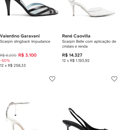
Valentino Garavani
René Caovilla
Scarpin slingback Impudance
Scarpin Belle com aplicação de
cristais e renda
R$ 3.100
R$ 14.327
R$ 6.200
-50%
12 x R$ 1.193,92
12 x R$ 258,33