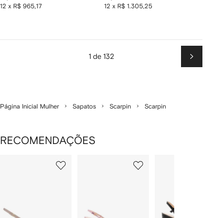
12 x R$ 965,17
12 x R$ 1.305,25
1 de 132
Próxim
Página Inicial Mulher
Sapatos
Scarpin
Scarpin
RECOMENDAÇÕES
Mostrando
1
2
3
de
de
de
de
12
12
12
2
tens