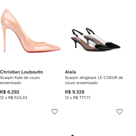
Christian Louboutin
Alaïa
Scarpin Kate de couro
Scarpin slingback LE COEUR de
envernizado
couro envernizado
R$ 6.292
R$ 9.326
12 x R$ 524,33
12 x R$ 777,17