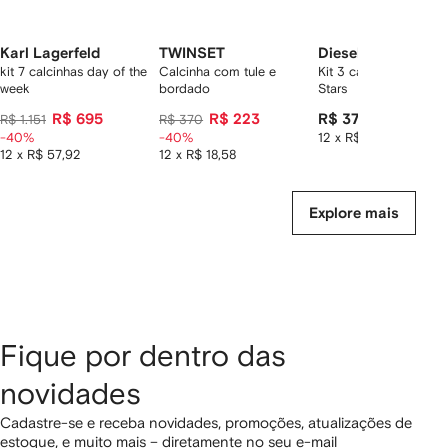
Karl Lagerfeld
TWINSET
Diesel
kit 7 calcinhas day of the
Calcinha com tule e
Kit 3 calcinhas UFST-
week
bordado
Stars
R$ 695
R$ 223
R$ 379
R$ 1.151
R$ 370
-40%
-40%
12 x R$ 31,58
12 x R$ 57,92
12 x R$ 18,58
Explore mais
Fique por dentro das
novidades
Cadastre-se e receba novidades, promoções, atualizações de
estoque, e muito mais – diretamente no seu e-mail