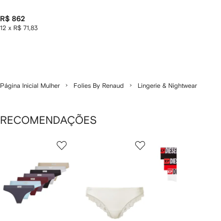
R$ 862
12 x R$ 71,83
Página Inicial Mulher
Folies By Renaud
Lingerie & Nightwear
RECOMENDAÇÕES
Mostrando
1
2
3
de
de
de
de
12
12
12
2
tens