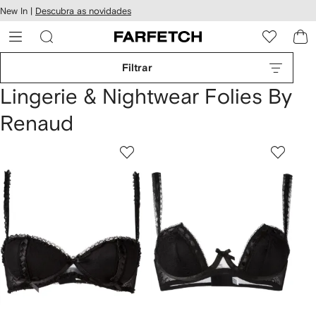
Pular
New In |
Descubra as novidades
essibilidade
para o
 FARFETCH
conteúdo
principal
Filtrar
Lingerie & Nightwear Folies By
Renaud