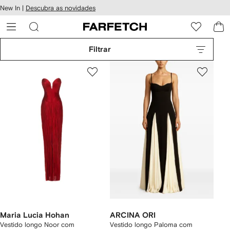
Pular
New In |
Descubra as novidades
essibilidade
para o
 FARFETCH
conteúdo
principal
Filtrar
Maria Lucia Hohan
ARCINA ORI
Vestido longo Noor com
Vestido longo Paloma com