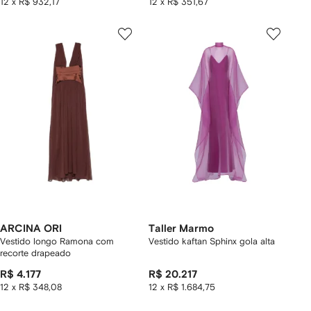
12 x R$ 932,17
12 x R$ 351,67
ARCINA ORI
Taller Marmo
Vestido longo Ramona com
Vestido kaftan Sphinx gola alta
recorte drapeado
R$ 4.177
R$ 20.217
12 x R$ 348,08
12 x R$ 1.684,75