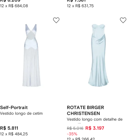
R$ 8.209
R$ 7.581
12 x R$ 684,08
12 x R$ 631,75
Self-Portrait
ROTATE BIRGER
Vestido longo de cetim
CHRISTENSEN
Vestido longo com detalhe de
espartilho
R$ 5.811
R$ 3.197
R$ 5.016
12 x R$ 484,25
-35%
12 x R$ 266,42