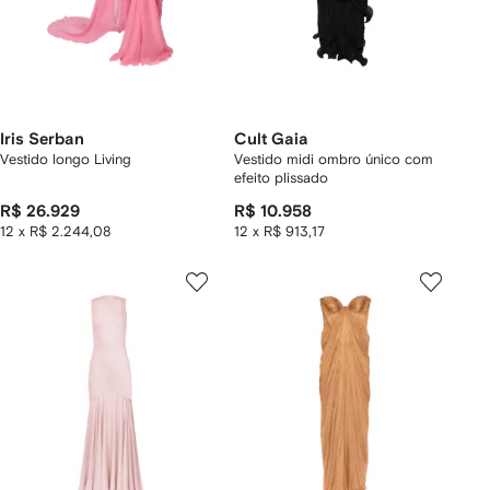
Iris Serban
Cult Gaia
Vestido longo Living
Vestido midi ombro único com
efeito plissado
R$ 26.929
R$ 10.958
12 x R$ 2.244,08
12 x R$ 913,17