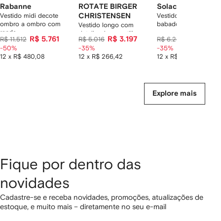
Rabanne
ROTATE BIRGER
Solace London
Vestido midi decote
CHRISTENSEN
Vestido com gola V e
ombro a ombro com
babados
Vestido longo com
renda
detalhe de espartilho
R$ 5.761
R$ 3.197
R$ 3.778
R$ 11.512
R$ 5.016
R$ 6.268
-50%
-35%
-35%
12 x R$ 480,08
12 x R$ 266,42
12 x R$ 314,83
Explore mais
Fique por dentro das
novidades
Cadastre-se e receba novidades, promoções, atualizações de
estoque, e muito mais – diretamente no seu e-mail