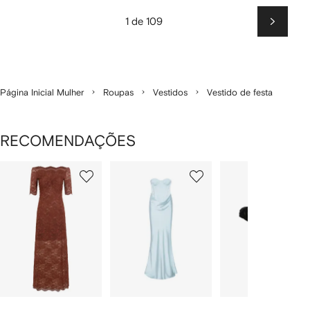
1 de 109
Próxim
Página Inicial Mulher
Roupas
Vestidos
Vestido de festa
RECOMENDAÇÕES
Mostrando
1
2
3
de
de
de
de
12
12
12
2
tens