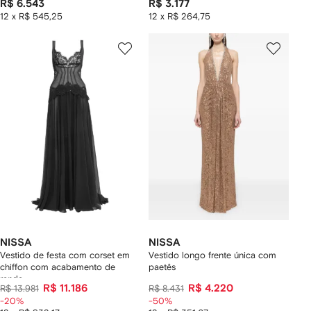
R$ 6.543
R$ 3.177
12 x R$ 545,25
12 x R$ 264,75
NISSA
NISSA
Vestido de festa com corset em
Vestido longo frente única com
chiffon com acabamento de
paetês
renda
R$ 11.186
R$ 4.220
R$ 13.981
R$ 8.431
-20%
-50%