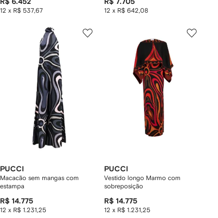
R$ 6.452
R$ 7.705
12 x R$ 537,67
12 x R$ 642,08
PUCCI
PUCCI
Macacão sem mangas com
Vestido longo Marmo com
estampa
sobreposição
R$ 14.775
R$ 14.775
12 x R$ 1.231,25
12 x R$ 1.231,25