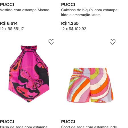
PUCCI
PUCCI
Vestido com estampa Marmo
Calcinha de biquíni com estampa
Iride e amarração lateral
R$ 6.614
R$ 1.235
12 x R$ 551,17
12 x R$ 102,92
PUCCI
PUCCI
Blusa de seda com estampa
Short de seda com estampa Iride