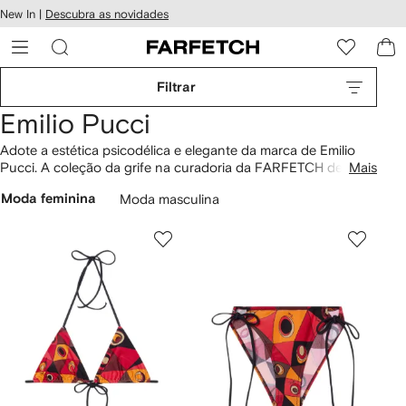
Pular
New In |
Descubra as novidades
essibilidade
para o
 FARFETCH
conteúdo
principal
Filtrar
Emilio Pucci
Adote a estética psicodélica e elegante da marca de Emilio
Pucci. A coleção da grife na curadoria da FARFETCH destaca
Mais
as cores fortes e estampas caleidoscópicas clássicas do
Moda feminina
Moda masculina
estilista que homenageia o "O Príncipe das Impressões" e que
são instantaneamente reconhecíveis. A marca PUCCI traz
tons vibrantes e detalhes românticos para enriquecer a
alfaiataria sutil, enquanto drapeados sofisticados e tecidos
imponentes finalizam o look de impacto. Marque momentos
especiais da sua vida com o print PUCCI em tecidos de seda.