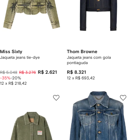
Miss Sixty
Thom Browne
Jaqueta jeans tie-dye
Jaqueta jeans com gola
pontiaguda
R$ 2.621
R$ 8.321
R$ 5.048
R$ 3.276
-35%
-20%
12 x R$ 693,42
12 x R$ 218,42