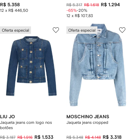
R$ 5.358
R$ 1.294
R$ 5.317
R$ 1.618
12 x R$ 446,50
-65%
-20%
12 x R$ 107,83
Oferta especial
Oferta especial
LIU JO
MOSCHINO JEANS
Jaqueta jeans com logo nos
Jaqueta jeans cropped
botões
R$ 1.533
R$ 3.318
R$ 3.187
R$ 1.916
R$ 5.348
R$ 4.148