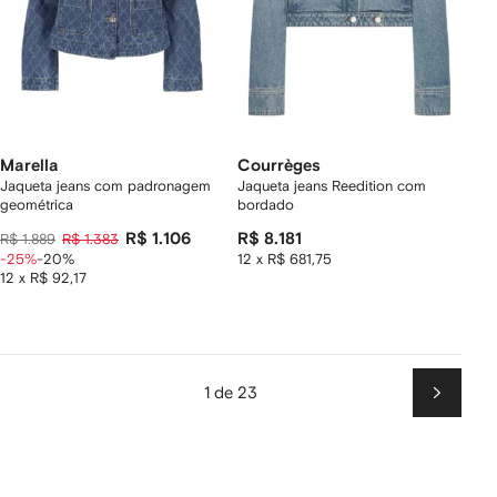
Marella
Courrèges
Jaqueta jeans com padronagem
Jaqueta jeans Reedition com
geométrica
bordado
R$ 1.106
R$ 8.181
R$ 1.889
R$ 1.383
-25%
-20%
12 x R$ 681,75
12 x R$ 92,17
1 de 23
Próxim