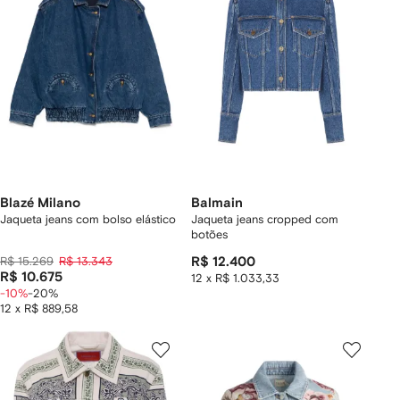
Blazé Milano
Balmain
Jaqueta jeans com bolso elástico
Jaqueta jeans cropped com
botões
R$ 15.269
R$ 13.343
R$ 12.400
R$ 10.675
12 x R$ 1.033,33
-10%
-20%
12 x R$ 889,58