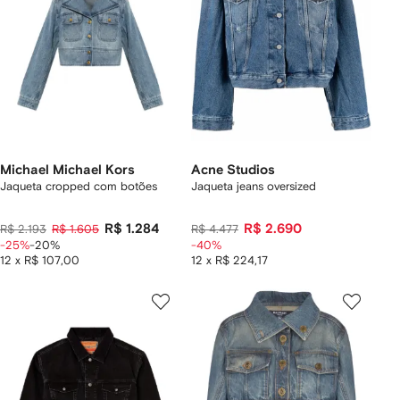
Michael Michael Kors
Acne Studios
Jaqueta cropped com botões
Jaqueta jeans oversized
R$ 1.284
R$ 2.690
R$ 2.193
R$ 1.605
R$ 4.477
-25%
-20%
-40%
12 x R$ 107,00
12 x R$ 224,17