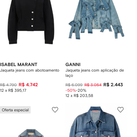
ISABEL MARANT
GANNI
Jaqueta jeans com abotoamento
Jaqueta jeans com aplicação de
laço
R$ 4.742
R$ 2.443
R$ 4.790
R$ 6.099
R$ 3.054
12 x R$ 395,17
-50%
-20%
12 x R$ 203,58
Oferta especial