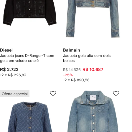
Diesel
Balmain
Jaqueta jeans D-Ranger-T com
Jaqueta gola alta com dois
gola em veludo cotelê
bolsos
R$ 2.722
R$ 10.687
R$ 14.636
12 x R$ 226,83
-25%
12 x R$ 890,58
Oferta especial