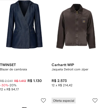
TWINSET
Carhartt WIP
Blazer de cambraia
Jaqueta Detroit com zíper
R$ 1.130
R$ 2.573
R$ 2.041
R$ 1.413
-30%
-20%
12 x R$ 214,42
12 x R$ 94,17
Oferta especial