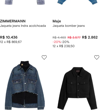
ZIMMERMANN
Maje
Jaqueta jeans Indra acolchoada
Jaqueta bomber jeans
R$ 10.436
R$ 2.862
R$ 4.469
R$ 3.577
12 x R$ 869,67
-20%
-20%
12 x R$ 238,50