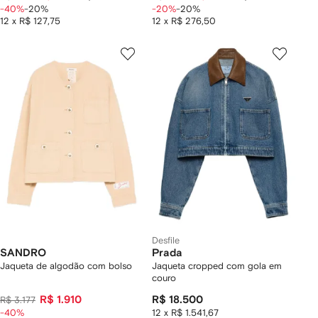
-40%
-20%
-20%
-20%
12 x R$ 127,75
12 x R$ 276,50
Desfile
SANDRO
Prada
Jaqueta de algodão com bolso
Jaqueta cropped com gola em
couro
R$ 1.910
R$ 18.500
R$ 3.177
-40%
12 x R$ 1.541,67