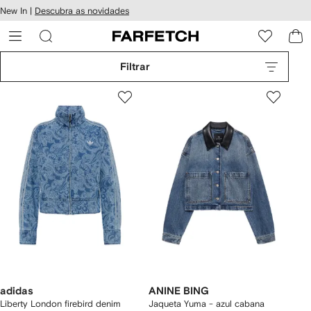
Pular
New In |
Descubra as novidades
essibilidade
para o
 FARFETCH
conteúdo
principal
Filtrar
adidas
ANINE BING
Liberty London firebird denim
Jaqueta Yuma - azul cabana