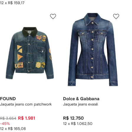
12 x R$ 159,17
FOUND
Dolce & Gabbana
Jaqueta jeans com patchwork
Jaqueta jeans evasê
R$ 1.981
R$ 12.750
R$ 3.654
-45%
12 x R$ 1.062,50
12 x R$ 165,08