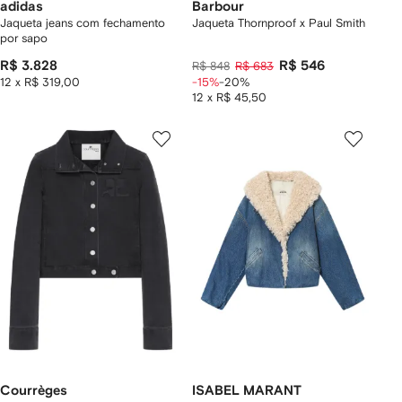
adidas
Barbour
Jaqueta jeans com fechamento
Jaqueta Thornproof x Paul Smith
por sapo
R$ 3.828
R$ 546
R$ 848
R$ 683
12 x R$ 319,00
-15%
-20%
12 x R$ 45,50
Courrèges
ISABEL MARANT