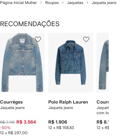
Página Inicial Mulher
Roupas
Jaquetas
Jaqueta jeans
RECOMENDAÇÕES
Mostrando
1
2
3
de
de
de
de
12
12
12
2
tens
Courrèges
Polo Ralph Lauren
Courrèges
Jaqueta jeans
Jaqueta jeans
Jaqueta jeans Reediti
com bordado
R$ 3.564
R$ 1.906
R$ 8.181
R$ 7.119
-50%
12 x R$ 158,83
12 x R$ 681,75
12 x R$ 297,00