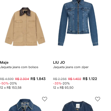
Maje
LIU JO
Jaqueta jeans com bolsos
Jaqueta jeans com zíper
R$ 1.843
R$ 1.122
R$ 4.599
R$ 2.304
R$ 2.256
R$ 1.402
-50%
-20%
-35%
-20%
12 x R$ 153,58
12 x R$ 93,50