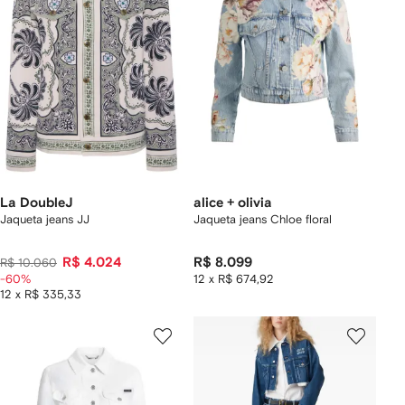
La DoubleJ
alice + olivia
Jaqueta jeans JJ
Jaqueta jeans Chloe floral
R$ 4.024
R$ 8.099
R$ 10.060
-60%
12 x R$ 674,92
12 x R$ 335,33