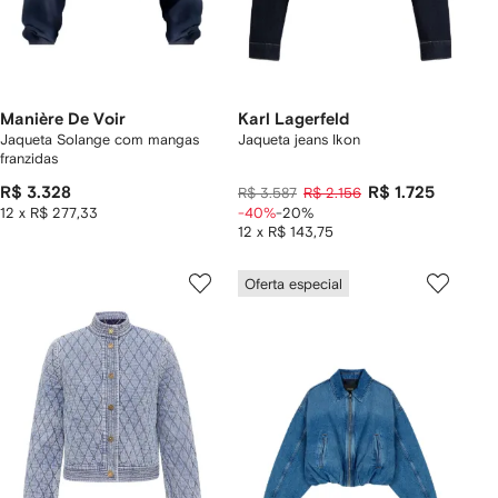
Manière De Voir
Karl Lagerfeld
Jaqueta Solange com mangas
Jaqueta jeans Ikon
franzidas
R$ 3.328
R$ 1.725
R$ 3.587
R$ 2.156
12 x R$ 277,33
-40%
-20%
12 x R$ 143,75
Oferta especial