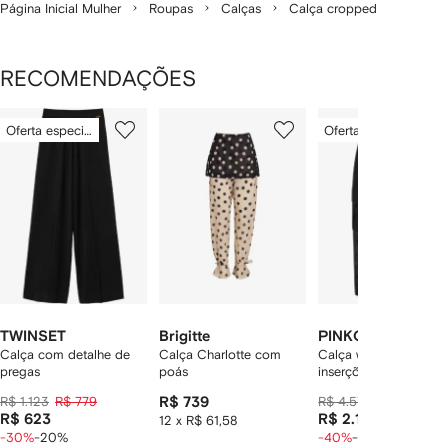
Página Inicial Mulher
Roupas
Calças
Calça cropped
RECOMENDAÇÕES
Mostrando
1
2
3
Oferta especial
Oferta especial
de
de
de
de
6
6
6
6
tens
TWINSET
Brigitte
PINKO
Calça com detalhe de
Calça Charlotte com
Calça workwear com
pregas
poás
inserções translúcidas
R$ 1.123
R$ 779
R$ 739
R$ 4.576
R$ 2.749
R$ 623
R$ 2.199
12 x R$ 61,58
-30%
-20%
-40%
-20%