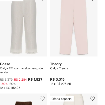
Posse
Theory
Calça Effi com acabamento de
Calça Treeca
renda
R$ 1.827
R$ 3.315
R$ 3.379
R$ 2.284
-30%
-20%
12 x R$ 276,25
12 x R$ 152,25
Oferta especial