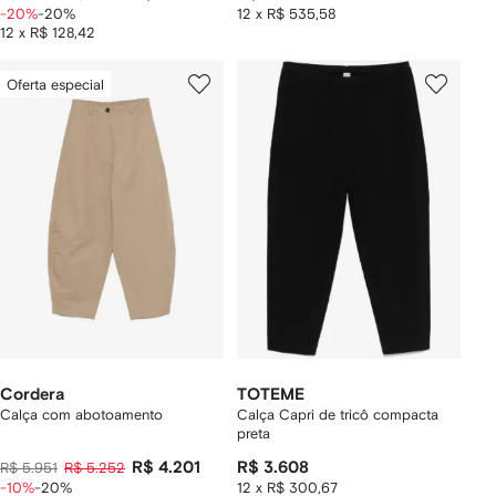
-20%
-20%
12 x R$ 535,58
12 x R$ 128,42
Oferta especial
Cordera
TOTEME
Calça com abotoamento
Calça Capri de tricô compacta
preta
R$ 4.201
R$ 3.608
R$ 5.951
R$ 5.252
-10%
-20%
12 x R$ 300,67