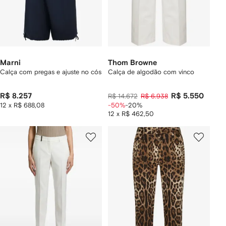
Marni
Thom Browne
Calça com pregas e ajuste no cós
Calça de algodão com vinco
R$ 8.257
R$ 5.550
R$ 14.672
R$ 6.938
12 x R$ 688,08
-50%
-20%
12 x R$ 462,50