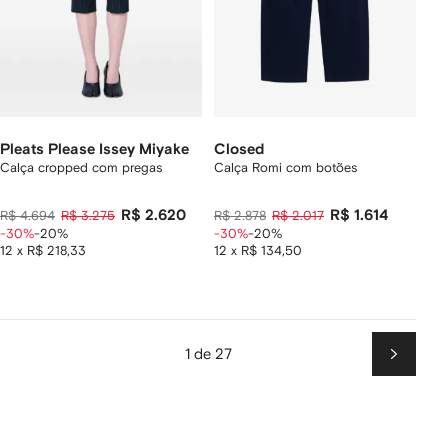
Pleats Please Issey Miyake
Closed
Calça cropped com pregas
Calça Romi com botões
R$ 2.620
R$ 1.614
R$ 4.694
R$ 3.275
R$ 2.878
R$ 2.017
-30%
-20%
-30%
-20%
12 x R$ 218,33
12 x R$ 134,50
1 de 27
Próxim