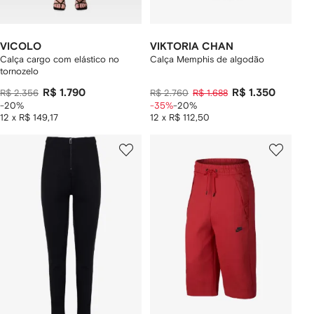
VICOLO
VIKTORIA CHAN
Calça cargo com elástico no
Calça Memphis de algodão
tornozelo
R$ 1.790
R$ 1.350
R$ 2.356
R$ 2.760
R$ 1.688
-20%
-35%
-20%
12 x R$ 149,17
12 x R$ 112,50