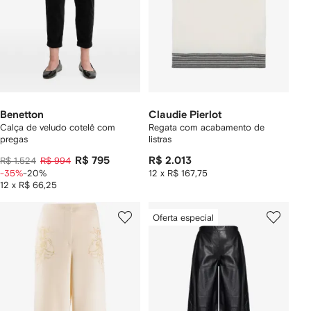
Benetton
Claudie Pierlot
Calça de veludo cotelê com
Regata com acabamento de
pregas
listras
R$ 795
R$ 2.013
R$ 1.524
R$ 994
-35%
-20%
12 x R$ 167,75
12 x R$ 66,25
Oferta especial