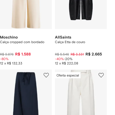
Moschino
AllSaints
Calça cropped com bordado
Calça Etta de couro
R$ 1.588
R$ 2.665
R$ 9.876
R$ 5.546
R$ 3.331
-80%
-40%
-20%
12 x R$ 132,33
12 x R$ 222,08
Oferta especial