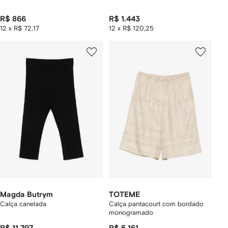
R$ 866
R$ 1.443
12 x R$ 72,17
12 x R$ 120,25
Magda Butrym
TOTEME
Calça canelada
Calça pantacourt com bordado
monogramado