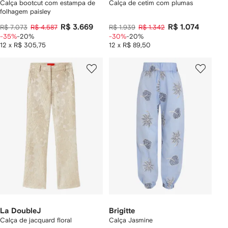
Calça bootcut com estampa de
Calça de cetim com plumas
folhagem paisley
R$ 3.669
R$ 1.074
R$ 7.073
R$ 4.587
R$ 1.939
R$ 1.342
-35%
-20%
-30%
-20%
12 x R$ 305,75
12 x R$ 89,50
La DoubleJ
Brigitte
Calça de jacquard floral
Calça Jasmine