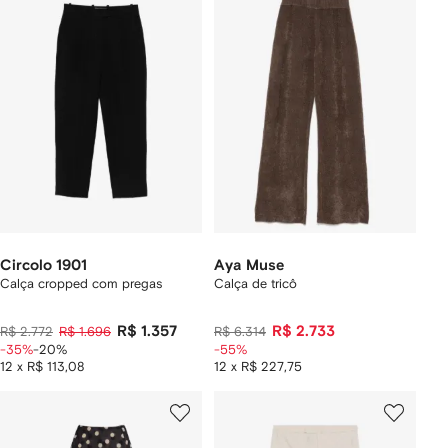
Circolo 1901
Aya Muse
Calça cropped com pregas
Calça de tricô
R$ 1.357
R$ 2.733
R$ 2.772
R$ 1.696
R$ 6.314
-35%
-20%
-55%
12 x R$ 113,08
12 x R$ 227,75