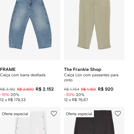
FRAME
The Frankie Shop
Calça com barra desfiada
Calça Lior com passantes para
cinto
R$ 2.152
R$ 920
R$ 3.182
R$ 2.690
R$ 1.764
R$ 1.150
-15%
-20%
-30%
-20%
12 x R$ 179,33
12 x R$ 76,67
Oferta especial
Oferta especial