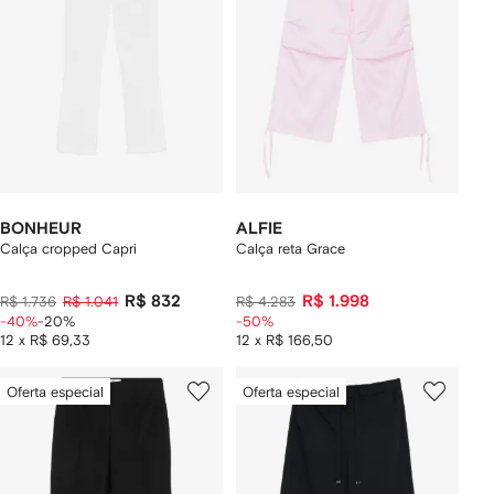
BONHEUR
ALFIE
Calça cropped Capri
Calça reta Grace
R$ 832
R$ 1.998
R$ 1.736
R$ 1.041
R$ 4.283
-40%
-20%
-50%
12 x R$ 69,33
12 x R$ 166,50
Oferta especial
Oferta especial