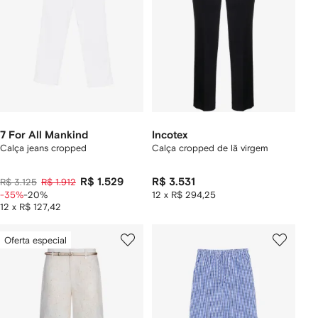
7 For All Mankind
Incotex
Calça jeans cropped
Calça cropped de lã virgem
R$ 1.529
R$ 3.531
R$ 3.125
R$ 1.912
-35%
-20%
12 x R$ 294,25
12 x R$ 127,42
Oferta especial