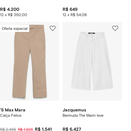
R$ 4.200
R$ 649
12 x R$ 350,00
12 x R$ 54,08
Oferta especial
'S Max Mara
Jacquemus
Calça Felice
Bermuda The Marin leve
R$ 1.541
R$ 6.427
R$ 2.495
R$ 1.926