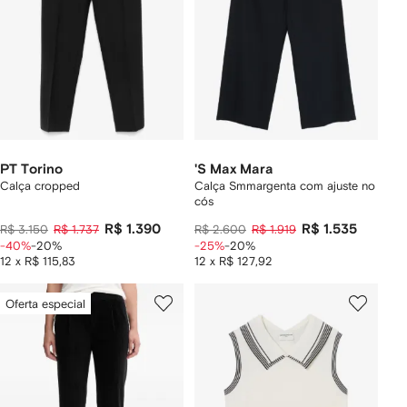
PT Torino
'S Max Mara
Calça cropped
Calça Smmargenta com ajuste no
cós
R$ 1.390
R$ 1.535
R$ 3.150
R$ 1.737
R$ 2.600
R$ 1.919
-40%
-20%
-25%
-20%
12 x R$ 115,83
12 x R$ 127,92
Oferta especial