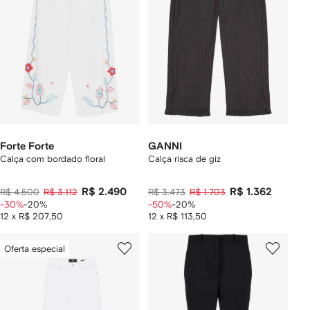
Forte Forte
GANNI
Calça com bordado floral
Calça risca de giz
R$ 2.490
R$ 1.362
R$ 4.500
R$ 3.112
R$ 3.473
R$ 1.703
-30%
-20%
-50%
-20%
12 x R$ 207,50
12 x R$ 113,50
Oferta especial