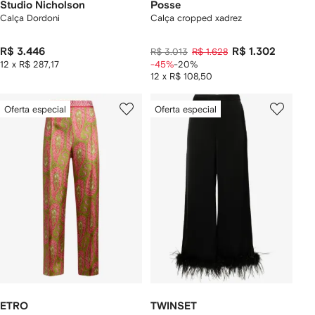
Studio Nicholson
Posse
Calça Dordoni
Calça cropped xadrez
R$ 3.446
R$ 1.302
R$ 3.013
R$ 1.628
12 x R$ 287,17
-45%
-20%
12 x R$ 108,50
Oferta especial
Oferta especial
ETRO
TWINSET