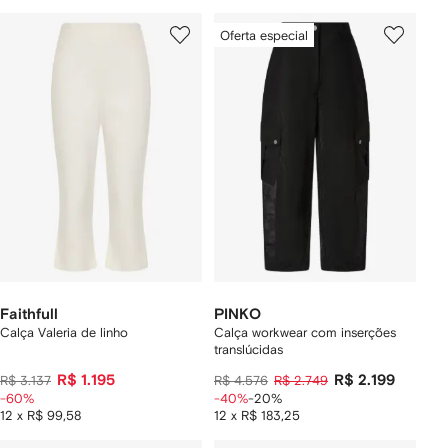
Oferta especial
Faithfull
PINKO
Calça Valeria de linho
Calça workwear com inserções
translúcidas
R$ 1.195
R$ 2.199
R$ 3.137
R$ 4.576
R$ 2.749
-60%
-40%
-20%
12 x R$ 99,58
12 x R$ 183,25