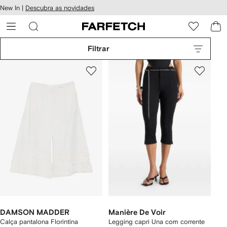
Pular
New In |
Descubra as novidades
essibilidade
para o
 FARFETCH
conteúdo
principal
Filtrar
DAMSON MADDER
Manière De Voir
Calça pantalona Florintina
Legging capri Una com corrente