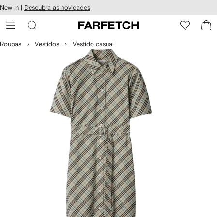
Pular
New In |
Descubra as novidades
essibilidade
para o
 FARFETCH
conteúdo
principal
Roupas
Vestidos
Vestido casual