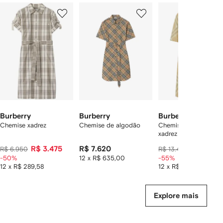
Mostrando
1
2
3
de
de
de
de
12
12
12
2
tens
Burberry
Burberry
Burberry
Chemise xadrez
Chemise de algodão
Chemise de algodão
xadrez vintage
R$ 3.475
R$ 7.620
R$ 5.834
R$ 6.950
R$ 13.489
-50%
12 x R$ 635,00
-55%
12 x R$ 289,58
12 x R$ 486,17
Explore mais