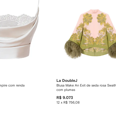
La DoubleJ
mpire com renda
Blusa Make An Exit de seda rosa Swat
com plumas
R$ 9.073
12 x R$ 756,08