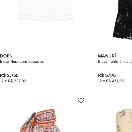
DÔEN
MANURÍ
Blusa Nera com babados
Blusa frente única 
R$ 2.735
R$ 5.175
12 x R$ 227,92
12 x R$ 431,25