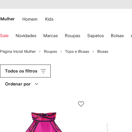
Pular
essibilidade
para o
 FARFETCH
conteúdo
principal
Mulher
Homem
Kids
se
Sale
Novidades
Marcas
Roupas
Sapatos
Bolsas
s
etas
o
Página Inicial Mulher
Roupas
Tops e Blusas
Blusas
eclado
ara
avegar.
Todos os filtros
Ordenar por