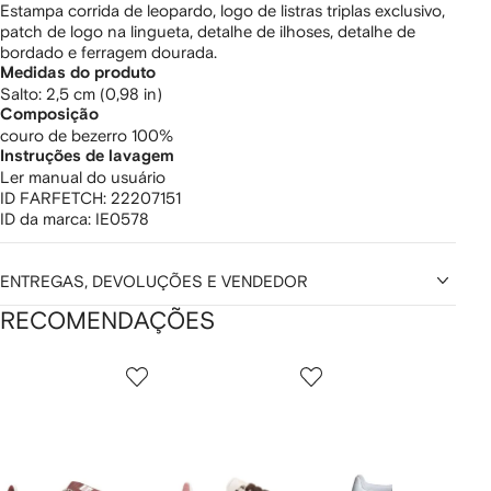
Estampa corrida de leopardo, logo de listras triplas exclusivo,
patch de logo na lingueta, detalhe de ilhoses, detalhe de
bordado e ferragem dourada.
Medidas do produto
salto: 2,5 cm (0,98 in)
Composição
couro de bezerro 100%
Instruções de lavagem
Ler manual do usuário
ID FARFETCH:
22207151
ID da marca:
IE0578
ENTREGAS, DEVOLUÇÕES E VENDEDOR
RECOMENDAÇÕES
Mostrando
1
2
3
de
de
de
de
12
12
12
2
tens