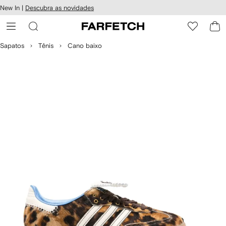
Pular
New In |
Descubra as novidades
essibilidade
para o
 FARFETCH
conteúdo
principal
Sapatos
Tênis
Cano baixo