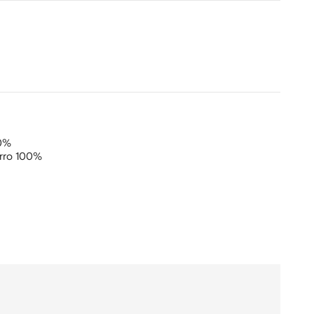
0%
rro 100%