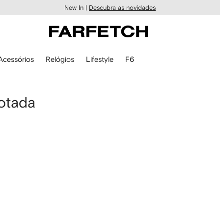
New In |
Descubra as novidades
Acessórios
Relógios
Lifestyle
F6
otada