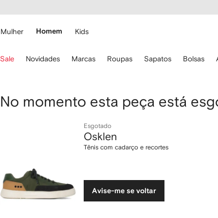
Pular
essibilidade
para o
 FARFETCH
conteúdo
principal
Mulher
Homem
Kids
se
Sale
Novidades
Marcas
Roupas
Sapatos
Bolsas
s
etas
o
eclado
Osklen
No momento esta peça está esg
ara
avegar.
Tênis
Esgotado
Osklen
com
Tênis com cadarço e recortes
cadarço
e
Avise-me se voltar
recortes