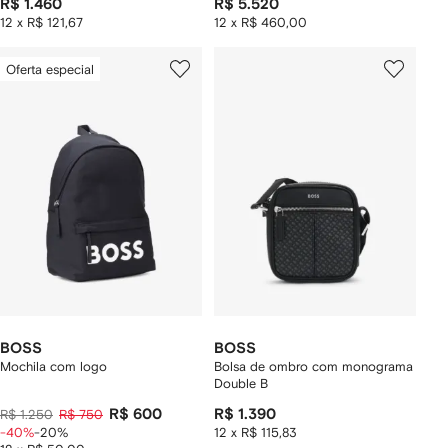
R$ 1.460
R$ 5.520
12 x R$ 121,67
12 x R$ 460,00
Oferta especial
BOSS
BOSS
Mochila com logo
Bolsa de ombro com monograma
Double B
R$ 600
R$ 1.390
R$ 1.250
R$ 750
-40%
-20%
12 x R$ 115,83