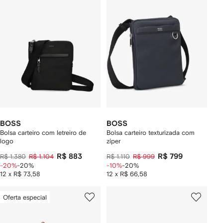
BOSS
BOSS
Bolsa carteiro com letreiro de
Bolsa carteiro texturizada com
logo
zíper
R$ 883
R$ 799
R$ 1.380
R$ 1.104
R$ 1.110
R$ 999
-20%
-20%
-10%
-20%
12 x R$ 73,58
12 x R$ 66,58
Oferta especial