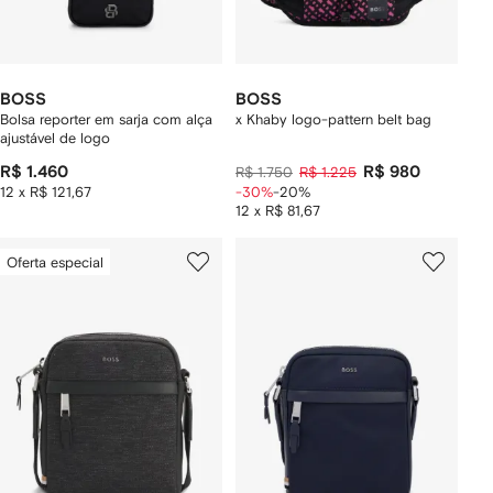
BOSS
BOSS
Bolsa reporter em sarja com alça
x Khaby logo-pattern belt bag
ajustável de logo
R$ 1.460
R$ 980
R$ 1.750
R$ 1.225
12 x R$ 121,67
-30%
-20%
12 x R$ 81,67
Oferta especial