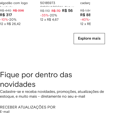
algodão com logo
50185973
cadarço
bordado
012CHARCOAL Natural
R$ 440
R$ 396
R$ 56
R$ 1.840
R$ 1.104
R$ 110
R$ 70
(Veg)->Cotton
R$ 317
R$ 883
-35%
-20%
-10%
-20%
12 x R$ 4,67
-40%
-20%
12 x R$ 26,42
12 x R$ 73,58
Explore mais
Fique por dentro das
novidades
Cadastre-se e receba novidades, promoções, atualizações de
estoque, e muito mais – diretamente no seu e-mail
RECEBER ATUALIZAÇÕES POR
E-mail