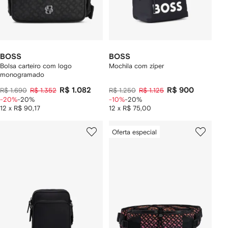
BOSS
BOSS
Bolsa carteiro com logo
Mochila com zíper
monogramado
R$ 1.082
R$ 900
R$ 1.690
R$ 1.352
R$ 1.250
R$ 1.125
-20%
-20%
-10%
-20%
12 x R$ 90,17
12 x R$ 75,00
Oferta especial