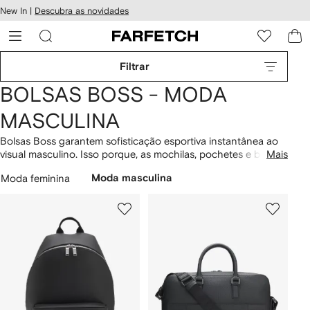
Pular
New In |
Descubra as novidades
essibilidade
para o
 FARFETCH
conteúdo
principal
Filtrar
BOLSAS BOSS - MODA
MASCULINA
Bolsas Boss garantem sofisticação esportiva instantânea ao
visual masculino. Isso porque, as mochilas, pochetes e bolsas
Mais
transversais têm elementos do streetwear, mas fazem questão
Moda feminina
Moda masculina
de trazer a herança luxuosa da marca. Logos e monogramas
assumem parte desta função, mas um design clássico com
discreta ousadia também contribui. Veja ainda todas os
sapatos
e
acessórios
Boss e encontre o mesmo charme
singular da grife.