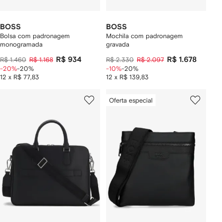
BOSS
BOSS
Bolsa com padronagem
Mochila com padronagem
monogramada
gravada
R$ 934
R$ 1.678
R$ 1.460
R$ 1.168
R$ 2.330
R$ 2.097
-20%
-20%
-10%
-20%
12 x R$ 77,83
12 x R$ 139,83
Oferta especial