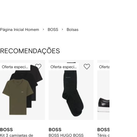
Página Inicial Homem
BOSS
Bolsas
RECOMENDAÇÕES
Mostrando
1
2
3
Oferta especial
Oferta especial
Oferta especial
de
de
de
de
12
12
12
2
tens
BOSS
BOSS
BOSS
Kit 3 camisetas de
BOSS HUGO BOSS
Tênis de couro com