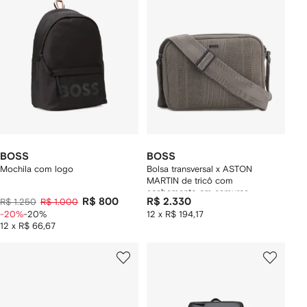
BOSS
BOSS
Mochila com logo
Bolsa transversal x ASTON
MARTIN de tricô com
acabamento em camurça
R$ 800
R$ 2.330
R$ 1.250
R$ 1.000
-20%
-20%
12 x R$ 194,17
12 x R$ 66,67