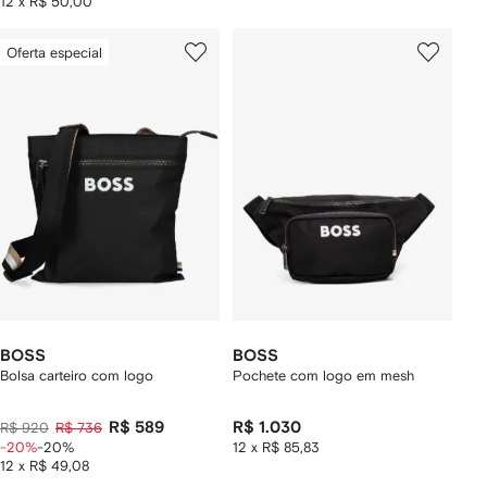
12 x R$ 50,00
Oferta especial
BOSS
BOSS
Bolsa carteiro com logo
Pochete com logo em mesh
R$ 589
R$ 1.030
R$ 920
R$ 736
-20%
-20%
12 x R$ 85,83
12 x R$ 49,08