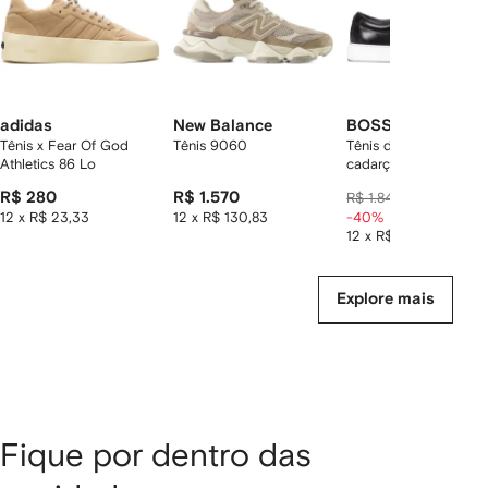
adidas
New Balance
BOSS
Tênis x Fear Of God
Tênis 9060
Tênis de couro com
Athletics 86 Lo
cadarço
R$ 280
R$ 1.570
R$ 1.104
R$ 1.840
12 x R$ 23,33
12 x R$ 130,83
-40%
12 x R$ 92,00
Explore mais
Fique por dentro das