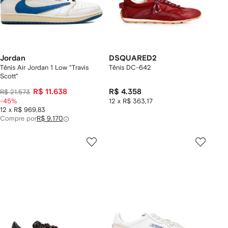
Jordan
DSQUARED2
Tênis Air Jordan 1 Low "Travis
Tênis DC-642
Scott"
R$ 11.638
R$ 4.358
R$ 21.573
-45%
12 x R$ 363,17
12 x R$ 969,83
Compre por
R$ 9.170