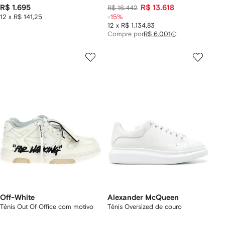
R$ 1.695
R$ 13.618
R$ 16.442
12 x R$ 141,25
-15%
12 x R$ 1.134,83
Compre por
R$ 6.001
Off-White
Alexander McQueen
Tênis Out Of Office com motivo
Tênis Oversized de couro