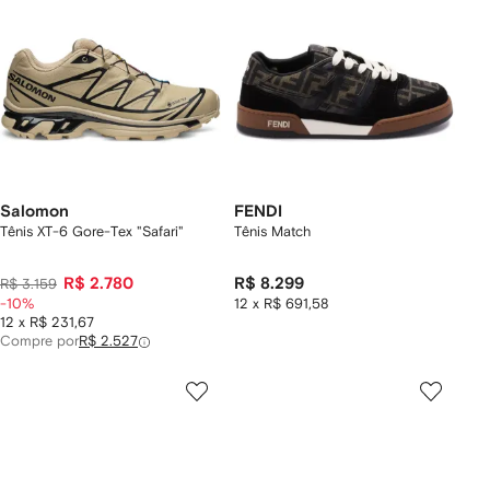
Salomon
FENDI
Tênis XT-6 Gore-Tex "Safari"
Tênis Match
R$ 2.780
R$ 8.299
R$ 3.159
-10%
12 x R$ 691,58
12 x R$ 231,67
Compre por
R$ 2.527