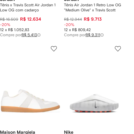
Tênis x Travis Scott Air Jordan 1
Tênis Air Jordan 1 Retro Low OG
Low OG com cadarço
"Medium Olive" x Travis Scott
R$ 12.634
R$ 9.713
R$ 16.509
R$ 12.944
-20%
-20%
12 x R$ 1.052,83
12 x R$ 809,42
Compre por
R$ 5.413
Compre por
R$ 9.311
Maison Margiela
Nike