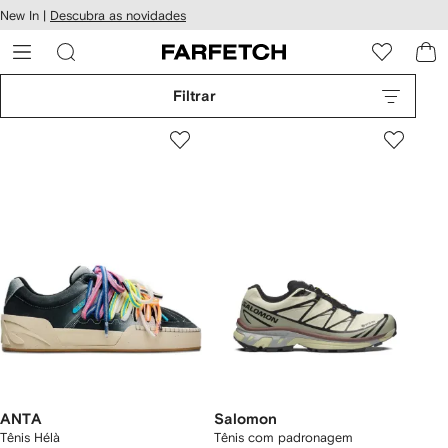
Pular
New In |
Descubra as novidades
essibilidade
para o
 FARFETCH
conteúdo
principal
Filtrar
ANTA
Salomon
Tênis Hélà
Tênis com padronagem