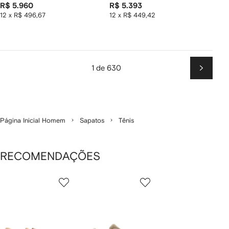
R$ 5.960
R$ 5.393
12 x R$ 496,67
12 x R$ 449,42
1 de 630
Próxim
Página Inicial Homem
Sapatos
Tênis
RECOMENDAÇÕES
Mostrando
1
2
3
de
de
de
de
12
12
12
2
tens