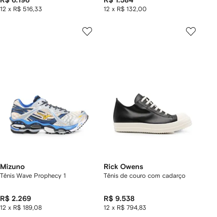
R$ 6.196
R$ 1.584
12 x R$ 516,33
12 x R$ 132,00
Mizuno
Rick Owens
Tênis Wave Prophecy 1
Tênis de couro com cadarço
R$ 2.269
R$ 9.538
12 x R$ 189,08
12 x R$ 794,83