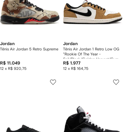
Jordan
Jordan
Tênis Air Jordan 5 Retro Supreme
Tênis Air Jordan 1 Retro Low OG
"Rookie Of The Year -
Sail/Black/Golden Harvest/Gym
R$ 11.049
R$ 1.977
Red"
12 x R$ 920,75
12 x R$ 164,75