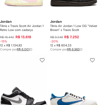
Jordan
Jordan
Tênis x Travis Scott Air Jordan 1
Tênis Air Jordan 1 Low OG "Velvet
Retro Low com cadarço
Brown" x Travis Scott
R$ 13.618
R$ 7.252
R$ 16.442
R$ 9.248
-15%
-20%
12 x R$ 1.134,83
12 x R$ 604,33
Compre por
R$ 6.001
Compre por
R$ 6.983