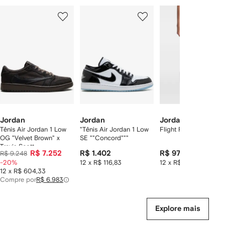
Mostrando
1
2
3
de
de
de
de
12
12
12
2
tens
Jordan
Jordan
Jordan
Tênis Air Jordan 1 Low
"Tênis Air Jordan 1 Low
Flight Fleece track pa
OG "Velvet Brown" x
SE ""Concord"""
Travis Scott
R$ 7.252
R$ 1.402
R$ 973
R$ 9.248
-20%
12 x R$ 116,83
12 x R$ 81,08
12 x R$ 604,33
Compre por
R$ 6.983
Explore mais