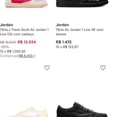
Jordan
Jordan
Tênis x Travis Scott Air Jordan 1
Tênis Air Jordan 1 Low SE com
Low OG com cadarço
textura
R$ 12.634
R$ 1.472
R$ 16.509
-20%
12 x R$ 122,67
12 x R$ 1.052,83
Compre por
R$ 5.413