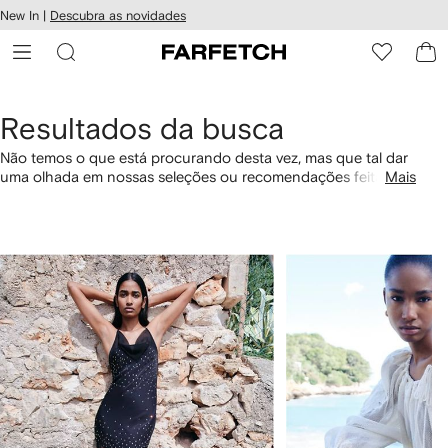
Pular
New In |
Descubra as novidades
essibilidade
para o
 FARFETCH
conteúdo
principal
Resultados da busca
Não temos o que está procurando desta vez, mas que tal dar
uma olhada em nossas seleções ou recomendações feitas
Mais
para você? Você também pode por categoria com os links
abaixo.
1
2
de
de
4
4