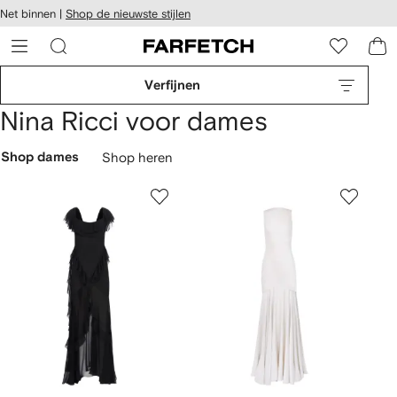
a over en
Net binnen |
Shop de nieuwste stijlen
gankelijkheid
a naar de
 FARFETCH
oofdpagina
Verfijnen
Nina Ricci voor dames
Shop dames
Shop heren