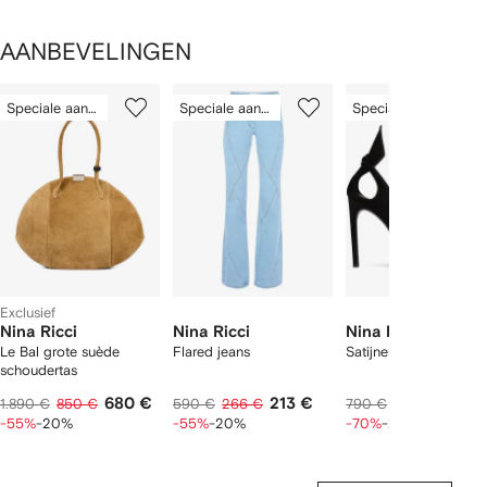
AANBEVELINGEN
1
2
3
van
Speciale aanbieding
Speciale aanbieding
Speciale aanbieding
van
van
van
2
12
12
12
tems
Exclusief
Nina Ricci
Nina Ricci
Nina Ricci
Le Bal grote suède
Flared jeans
Satijnen pumps
schoudertas
680 €
213 €
190 €
1.890 €
850 €
590 €
266 €
790 €
237 €
-55%
-20%
-55%
-20%
-70%
-20%