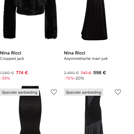
Nina Ricci
Nina Ricci
Cropped jack
Asymmetrische maxi-jurk
774 €
598 €
1.260 €
2.490 €
747 €
-35%
-70%
-20%
Speciale aanbieding
Speciale aanbieding