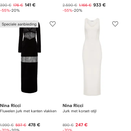
141 €
933 €
390 €
176 €
2.590 €
1.166 €
-55%
-20%
-55%
-20%
Speciale aanbieding
Nina Ricci
Nina Ricci
Fluwelen jurk met kanten vlakken
Jurk met korset-stijl
478 €
247 €
1.990 €
597 €
890 €
-70%
-20%
-70%