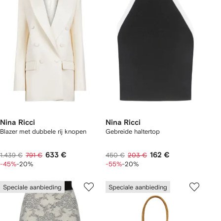
Nina Ricci
Nina Ricci
Blazer met dubbele rij knopen
Gebreide haltertop
633 €
162 €
1.439 €
791 €
450 €
203 €
-45%
-20%
-55%
-20%
Speciale aanbieding
Speciale aanbieding