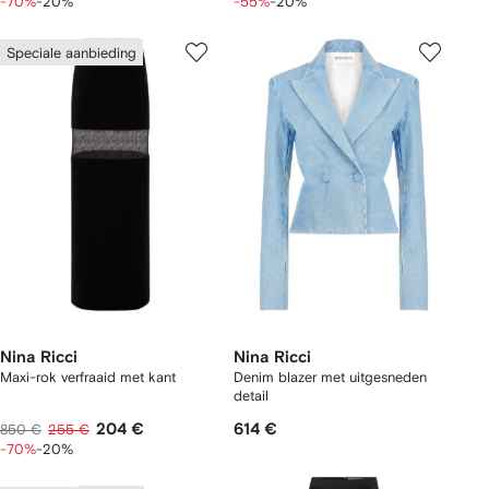
-70%
-20%
-55%
-20%
Speciale aanbieding
Nina Ricci
Nina Ricci
Maxi-rok verfraaid met kant
Denim blazer met uitgesneden
detail
204 €
614 €
850 €
255 €
-70%
-20%