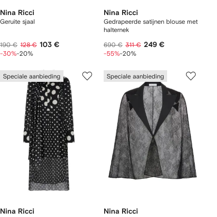
Nina Ricci
Nina Ricci
Geruite sjaal
Gedrapeerde satijnen blouse met
halternek
103 €
249 €
190 €
128 €
690 €
311 €
-30%
-20%
-55%
-20%
Speciale aanbieding
Speciale aanbieding
Nina Ricci
Nina Ricci