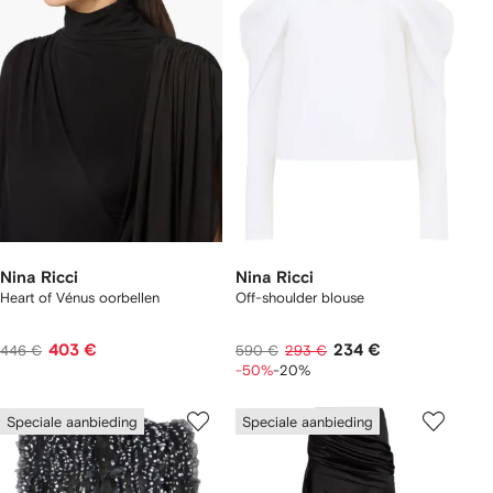
Nina Ricci
Nina Ricci
Heart of Vénus oorbellen
Off-shoulder blouse
403 €
234 €
446 €
590 €
293 €
-50%
-20%
Speciale aanbieding
Speciale aanbieding