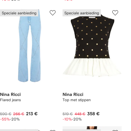
Speciale aanbieding
Speciale aanbieding
Nina Ricci
Nina Ricci
Flared jeans
Top met stippen
213 €
358 €
590 €
266 €
519 €
448 €
-55%
-20%
-10%
-20%