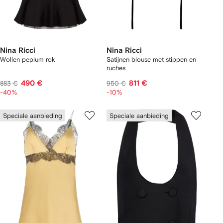
Nina Ricci
Nina Ricci
Wollen peplum rok
Satijnen blouse met stippen en
ruches
490 €
811 €
883 €
950 €
-40%
-10%
Speciale aanbieding
Speciale aanbieding