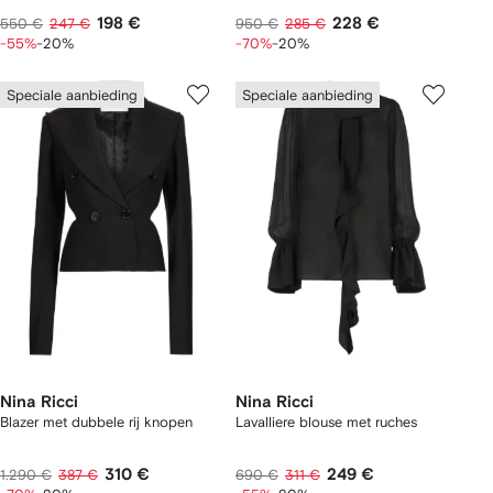
198 €
228 €
550 €
247 €
950 €
285 €
-55%
-20%
-70%
-20%
Speciale aanbieding
Speciale aanbieding
Nina Ricci
Nina Ricci
Blazer met dubbele rij knopen
Lavalliere blouse met ruches
310 €
249 €
1.290 €
387 €
690 €
311 €