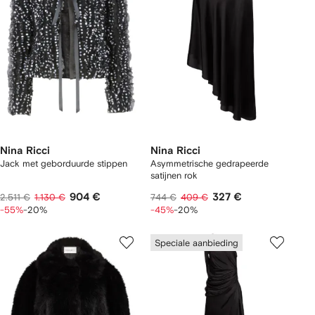
Nina Ricci
Nina Ricci
Jack met geborduurde stippen
Asymmetrische gedrapeerde
satijnen rok
904 €
327 €
2.511 €
1.130 €
744 €
409 €
-55%
-20%
-45%
-20%
Speciale aanbieding