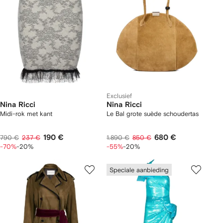
Exclusief
Nina Ricci
Nina Ricci
Midi-rok met kant
Le Bal grote suède schoudertas
190 €
680 €
790 €
237 €
1.890 €
850 €
-70%
-20%
-55%
-20%
Speciale aanbieding