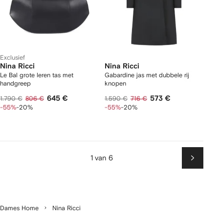
Exclusief
Nina Ricci
Nina Ricci
Le Bal grote leren tas met
Gabardine jas met dubbele rij
handgreep
knopen
645 €
573 €
1.790 €
806 €
1.590 €
716 €
-55%
-20%
-55%
-20%
1 van 6
Volgen
Dames Home
Nina Ricci