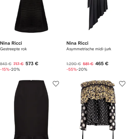
Nina Ricci
Nina Ricci
Gestreepte rok
Asymmetrische midi-jurk
573 €
465 €
843 €
717 €
1.290 €
581 €
-15%
-20%
-55%
-20%