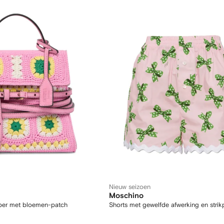
Nieuw seizoen
Moschino
pper met bloemen-patch
Shorts met gewelfde afwerking en strikp