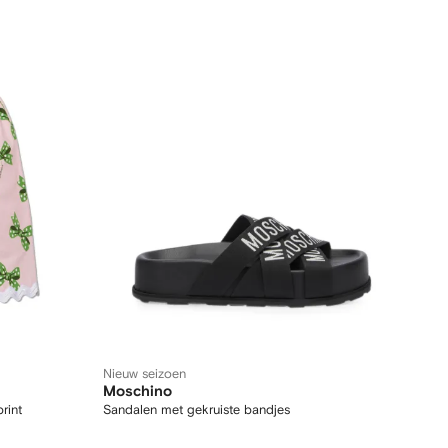
Nieuw seizoen
Moschino
rint
Sandalen met gekruiste bandjes