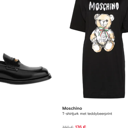
Moschino
T-shirtjurk met teddybeerprint
176 €
350 €