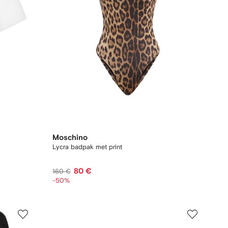
Moschino
Lycra badpak met print
80 €
160 €
-50%