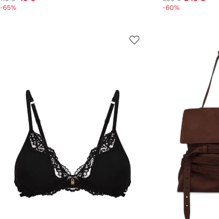
-65%
-60%