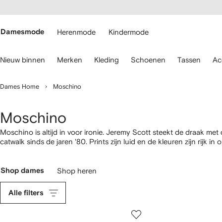
a over en
gankelijkheid
a naar de
 FARFETCH
oofdpagina
Damesmode
Herenmode
Kindermode
ebruik
Nieuw binnen
Merken
Kleding
Schoenen
Tassen
Ac
oetsenbordpijlen
m
Dames Home
Moschino
avigeren.
Moschino
Moschino is altijd in voor ironie. Jeremy Scott steekt de draak met
catwalk sinds de jaren '80. Prints zijn luid en de kleuren zijn rijk
teddybeer patroon,
schoenen
met uitvergrote logo's en speelse
ac
Shop dames
Shop heren
Alle filters