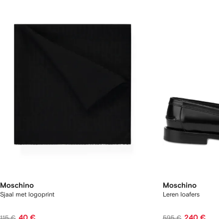
Moschino
Moschino
Sjaal met logoprint
Leren loafers
40 €
240 €
115 €
595 €