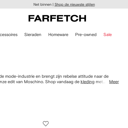
Net binnen |
Shop de nieuwste stijlen
cessoires
Sieraden
Homeware
Pre-owned
Sale
 de mode-industrie en brengt zijn rebelse attitude naar de
 in onze edit van Moschino. Shop vandaag de
kleding
met
Meer
cessoires
vandaag op FARFETCH.