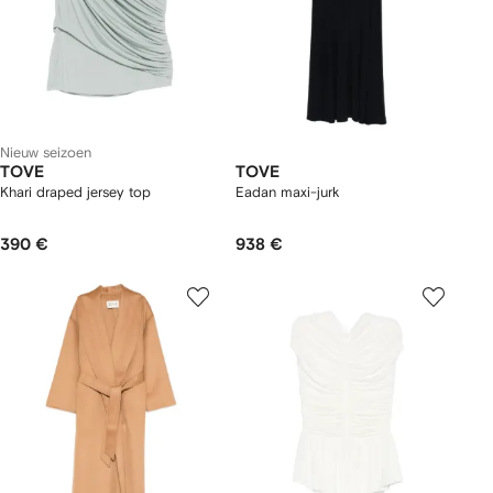
Nieuw seizoen
TOVE
TOVE
Khari draped jersey top
Eadan maxi-jurk
390 €
938 €