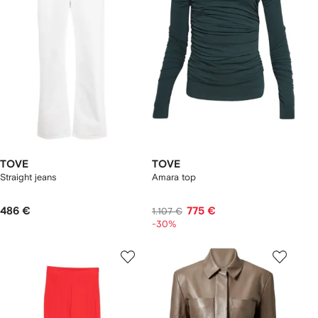
TOVE
TOVE
Straight jeans
Amara top
486 €
775 €
1.107 €
-30%