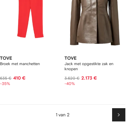
TOVE
TOVE
Broek met manchetten
Jack met opgestikte zak en
knopen
410 €
2.173 €
635 €
3.620 €
-35%
-40%
1 van 2
Volgen