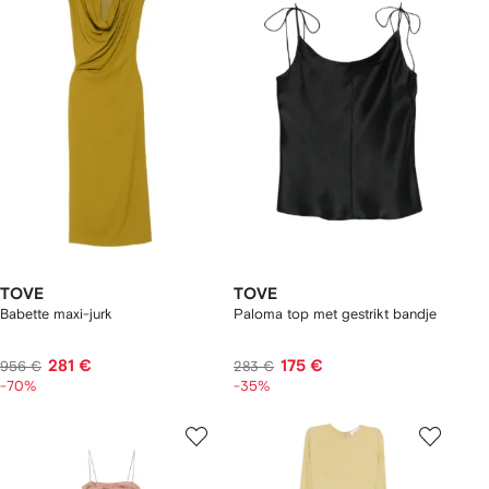
TOVE
TOVE
Babette maxi-jurk
Paloma top met gestrikt bandje
281 €
175 €
956 €
283 €
-70%
-35%