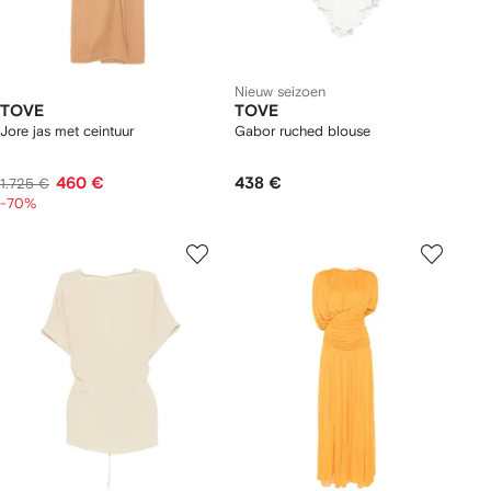
Nieuw seizoen
TOVE
TOVE
Jore jas met ceintuur
Gabor ruched blouse
460 €
438 €
1.725 €
-70%