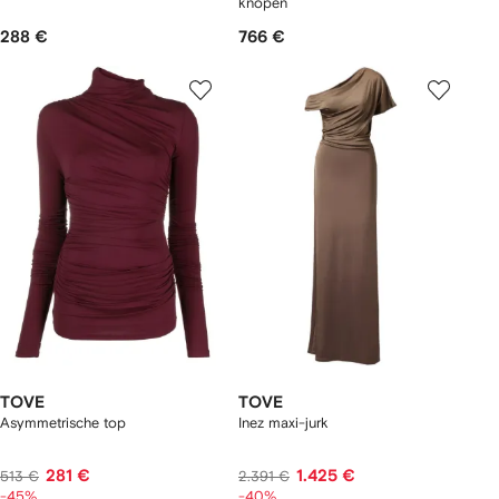
knopen
288 €
766 €
TOVE
TOVE
Asymmetrische top
Inez maxi-jurk
281 €
1.425 €
513 €
2.391 €
-45%
-40%