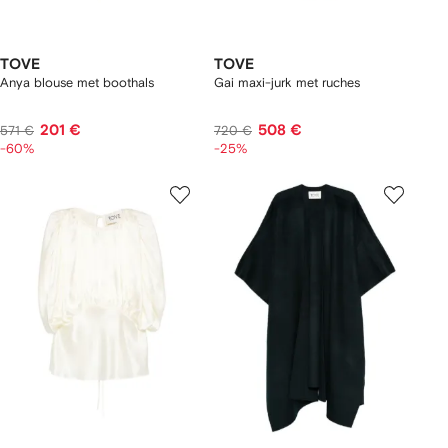
TOVE
TOVE
Anya blouse met boothals
Gai maxi-jurk met ruches
201 €
508 €
571 €
720 €
-60%
-25%