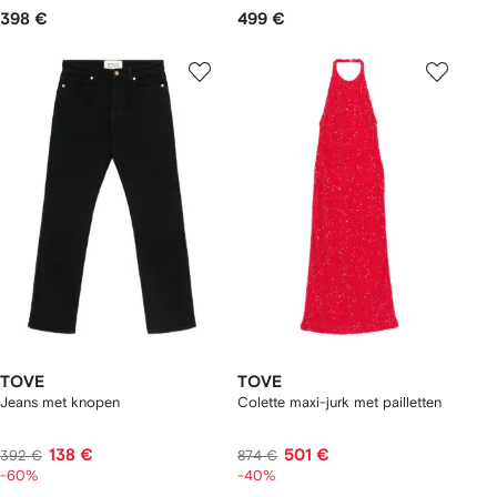
398 €
499 €
TOVE
TOVE
Jeans met knopen
Colette maxi-jurk met pailletten
138 €
501 €
392 €
874 €
-60%
-40%