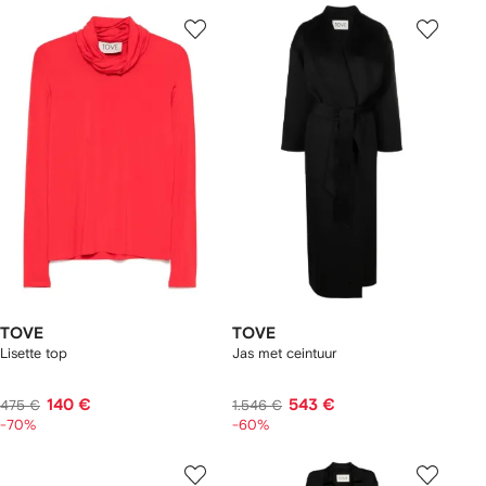
TOVE
TOVE
Lisette top
Jas met ceintuur
140 €
543 €
475 €
1.546 €
-70%
-60%