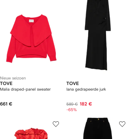
Nieuw seizoen
TOVE
TOVE
Malia draped-panel sweater
Iana gedrapeerde jurk
661 €
182 €
589 €
-65%