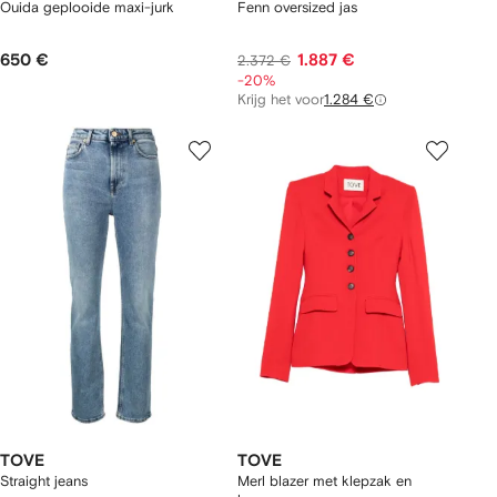
Ouida geplooide maxi-jurk
Fenn oversized jas
650 €
1.887 €
2.372 €
-20%
Krijg het voor
1.284 €
TOVE
TOVE
Straight jeans
Merl blazer met klepzak en