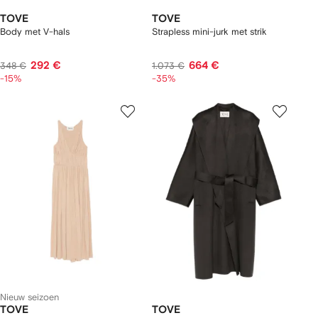
TOVE
TOVE
Body met V-hals
Strapless mini-jurk met strik
292 €
664 €
348 €
1.073 €
-15%
-35%
Nieuw seizoen
TOVE
TOVE