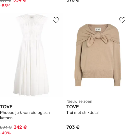
394 €
576 €
885 €
-55%
Nieuw seizoen
TOVE
TOVE
Phoebe jurk van biologisch
Trui met strikdetail
katoen
342 €
703 €
594 €
-40%