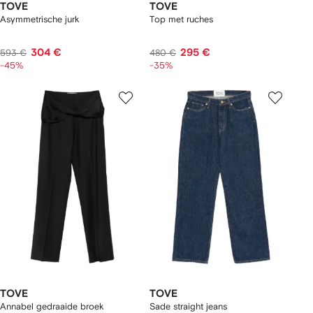
TOVE
TOVE
Asymmetrische jurk
Top met ruches
304 €
295 €
593 €
480 €
-45%
-35%
TOVE
TOVE
Annabel gedraaide broek
Sade straight jeans