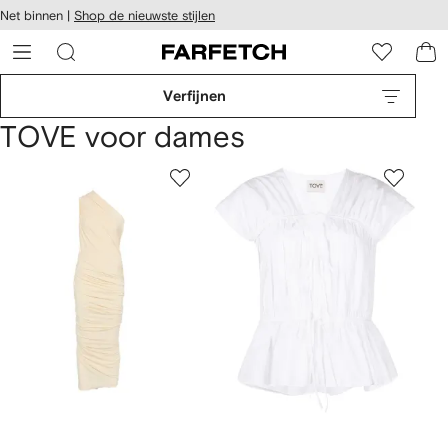
a over en
Net binnen |
Shop de nieuwste stijlen
gankelijkheid
a naar de
 FARFETCH
oofdpagina
Verfijnen
TOVE voor dames