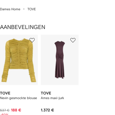
Dames Home
TOVE
AANBEVELINGEN
1
2
van
van
van
2
2
2
tems
TOVE
TOVE
Nevin gesmockte blouse
Ames maxi-jurk
188 €
1.372 €
537 €
-60%