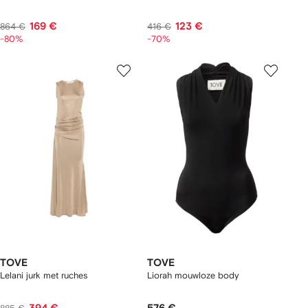
169 €
123 €
864 €
416 €
-80%
-70%
TOVE
TOVE
Lelani jurk met ruches
Liorah mouwloze body