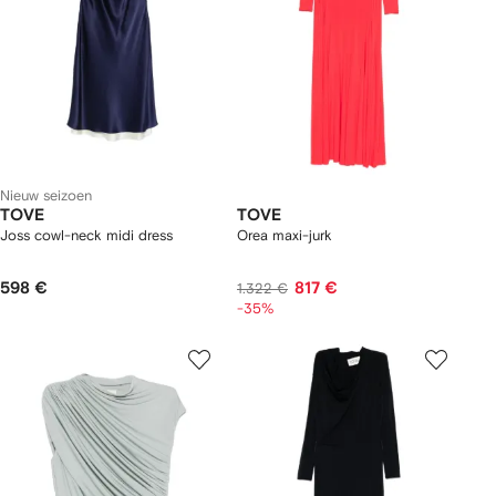
Nieuw seizoen
TOVE
TOVE
Joss cowl-neck midi dress
Orea maxi-jurk
598 €
817 €
1.322 €
-35%