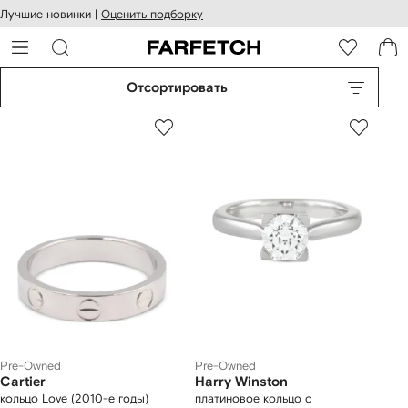
оступность
ерейти к
Лучшие новинки |
Оценить подборку
айта
сновному
ARFETCH
онтенту
Отсортировать
Pre-Owned
Pre-Owned
Cartier
Harry Winston
кольцо Love (2010-е годы)
платиновое кольцо с