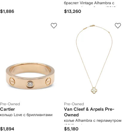
браслет Vintage Alhambra с
застежкой-карабином (2010-е
$1,886
$13,260
годы)
Pre-Owned
Pre-Owned
Cartier
Van Cleef & Arpels Pre-
кольцо Love с бриллиантами
Owned
колье Alhambra с перламутром
(2018 год)
$1,894
$5,180