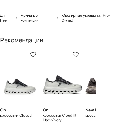
Для
Архивные
Ювелирные украшения Pre-
Нее
коллекции
Owned
Рекомендации
1
2
3
из
из
из
из
2
12
12
12
моделей
On
On
New Balance
кроссовки Cloudtilt
кроссовки Cloudtilt
кроссовки 9060
Black/Ivory