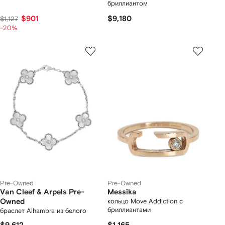
бриллиантом
$901
$9,180
$1,127
-20%
Pre-Owned
Pre-Owned
Van Cleef & Arpels Pre-
Messika
Owned
кольцо Move Addiction с
бриллиантами
браслет Alhambra из белого
золота