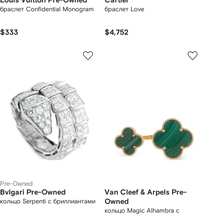
Louis Vuitton Pre-Owned
Cartier
браслет Confidential Monogram
браслет Love
$333
$4,752
Pre-Owned
Bvlgari Pre-Owned
Van Cleef & Arpels Pre-
кольцо Serpenti с бриллиантами
Owned
кольцо Magic Alhambra с
малахитом