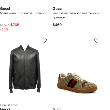
Gucci
Gucci
ботильоны с пряжкой Horsebit
шелковый платок с цветочным
принтом
$705
$469
$1,137
-35%
Новый сезон
Gucci
Gucci