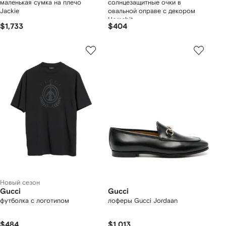
маленькая сумка на плечо
солнцезащитные очки в
Jackie
овальной оправе с декором
Horsebit
$1,733
$404
Новый сезон
Gucci
Gucci
футболка с логотипом
лоферы Gucci Jordaan
$484
$1,013