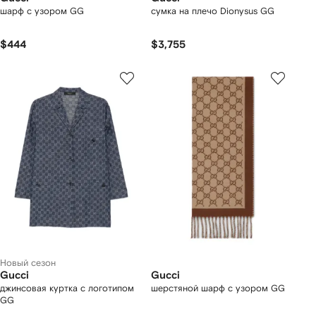
шарф с узором GG
сумка на плечо Dionysus GG
$444
$3,755
Новый сезон
Gucci
Gucci
джинсовая куртка с логотипом
шерстяной шарф с узором GG
GG