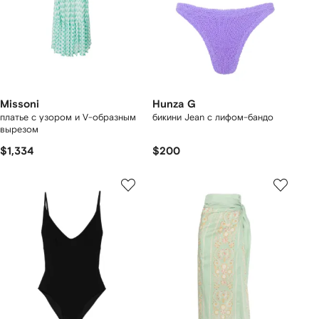
Missoni
Hunza G
платье с узором и V-образным
бикини Jean с лифом-бандо
вырезом
$1,334
$200