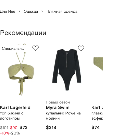
Для Нее
Одежда
Пляжная одежда
Рекомендации
1
2
3
из
Специальное предложение
из
из
из
2
12
12
12
моделей
Новый сезон
Karl Lagerfeld
Myra Swim
Karl Lagerfeld
топ бикини с
купальник Powe на
плавки бикини с
логотипом
молнии
эффектом металлик
$72
$218
$74
$101
$90
-10%
-20%