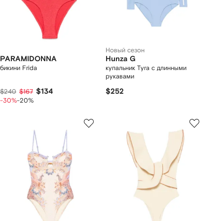
Новый сезон
PARAMIDONNA
Hunza G
бикини Frida
купальник Tyra с длинными
рукавами
$134
$252
$240
$167
-30%
-20%