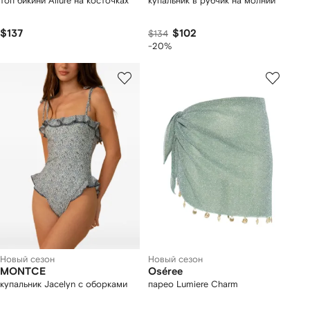
топ бикини Allure на косточках
купальник в рубчик на молнии
$137
$102
$134
-20%
Новый сезон
Новый сезон
MONTCE
Oséree
купальник Jacelyn с оборками
парео Lumiere Charm