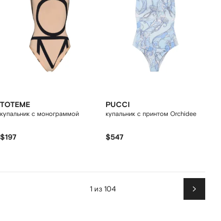
TOTEME
PUCCI
купальник с монограммой
купальник с принтом Orchidee
$197
$547
1 из 104
Вперед