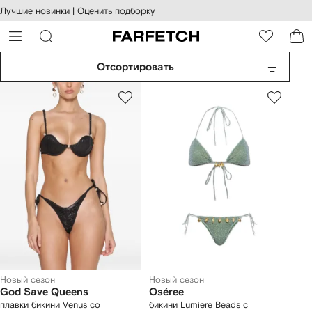
оступность
ерейти к
Лучшие новинки |
Оценить подборку
айта
сновному
ARFETCH
онтенту
Отсортировать
Новый сезон
Новый сезон
God Save Queens
Oséree
плавки бикини Venus со
бикини Lumiere Beads с