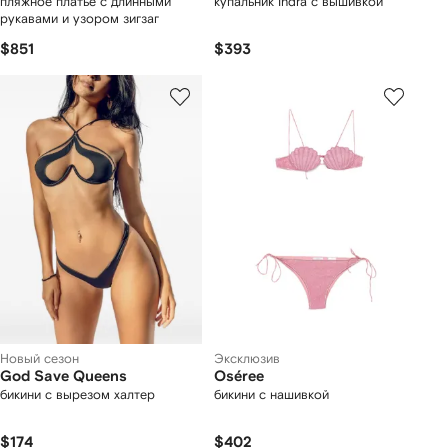
пляжное платье с длинными
купальник Indra с вышивкой
рукавами и узором зигзаг
$851
$393
Новый сезон
Эксклюзив
God Save Queens
Oséree
бикини с вырезом халтер
бикини с нашивкой
$174
$402