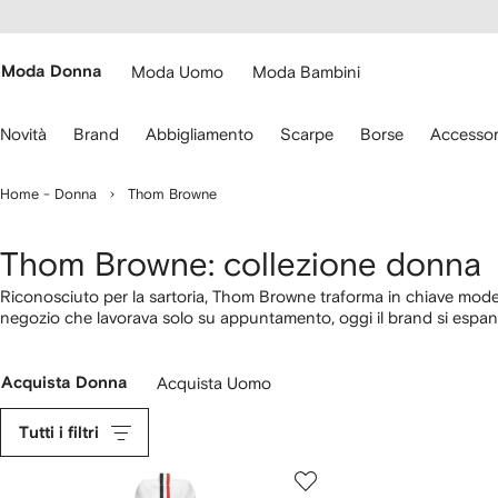
cessibilità
Vai ai
u
contenuti
ARFETCH
Moda Donna
Moda Uomo
Moda Bambini
sa
Novità
Brand
Abbigliamento
Scarpe
Borse
Accessor
recce
lla
Home - Donna
Thom Browne
stiera
er
ostarti.
Thom Browne: collezione donna
Riconosciuto per la sartoria, Thom Browne traforma in chiave moder
negozio che lavorava solo su appuntamento, oggi il brand si esp
Mettendo in discussione le proporzioni e gli standard classici, l
sottili, le iconiche bande tricolori e capi dallo stile inconfondibile.
Acquista Donna
Acquista Uomo
Tutti i filtri