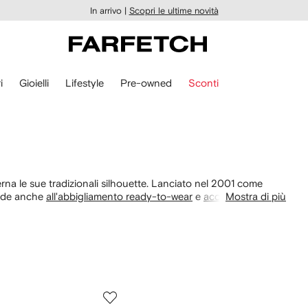
In arrivo |
Scopri le ultime novità
i
Gioielli
Lifestyle
Pre-owned
Sconti
na le sue tradizionali silhouette. Lanciato nel 2001 come
ande anche
all'abbigliamento ready-to-wear
e
accessori
Mostra di più
.
a selezione di Thom Browne su FARFETCH propone silhouette