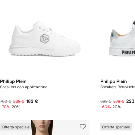
Philipp Plein
Philipp Plein
Sneakers con applicazione
Sneakers Retrokick
182 €
223
760 €
228 €
698 €
279 €
-70%
-20%
-60%
-20%
Offerta speciale
Offerta speciale