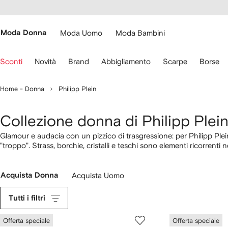
cessibilità
Vai ai
u
contenuti
ARFETCH
Moda Donna
Moda Uomo
Moda Bambini
sa
Sconti
Novità
Brand
Abbigliamento
Scarpe
Borse
recce
lla
Home - Donna
Philipp Plein
stiera
er
ostarti.
Collezione donna di Philipp Plei
Glamour e audacia con un pizzico di trasgressione: per Philipp Ple
"troppo". Strass, borchie, cristalli e teschi sono elementi ricorrent
abbina gli
abiti eleganti
ad un paio di
pumps
dei migliori brand di 
Acquista Donna
Acquista Uomo
Tutti i filtri
Offerta speciale
Offerta speciale