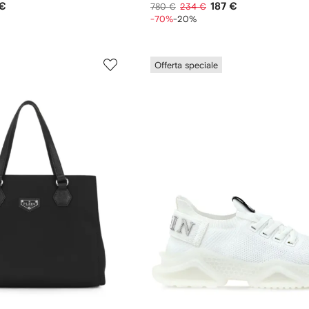
 €
187 €
780 €
234 €
-70%
-20%
Offerta speciale