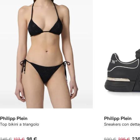
Philipp Plein
Philipp Plein
Top bikini a triangolo
Sneakers con detta
98 €
236
245 €
123 €
590 €
295 €