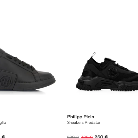
Philipp Plein
glio
Sneakers Predator
 €
260 €
590 €
325 €