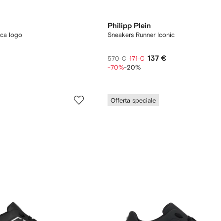
Philipp Plein
cca logo
Sneakers Runner Iconic
137 €
570 €
171 €
-70%
-20%
Offerta speciale