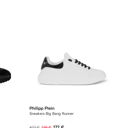
Philipp Plein
Sneakers Big Bang Runner
172 €
477 €
215 €