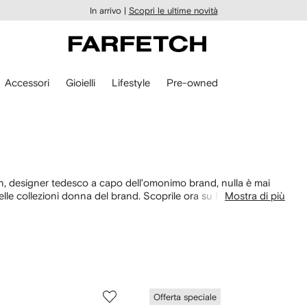
In arrivo |
Scopri le ultime novità
Accessori
Gioielli
Lifestyle
Pre-owned
n
in, designer tedesco a capo dell'omonimo brand, nulla è mai
i nelle collezioni donna del brand. Scoprile ora su FARFETCH e
Mostra di più
moda.
Offerta speciale