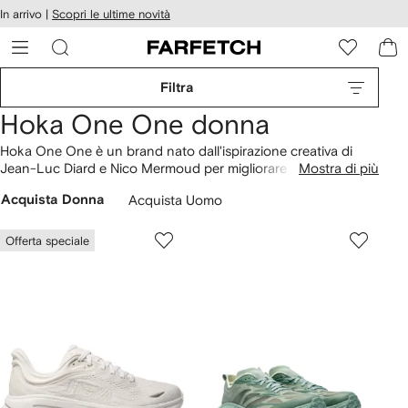
cessibilità
In arrivo |
Scopri le ultime novità
Vai ai
u
contenuti
ARFETCH
Filtra
Hoka One One donna
Hoka One One è un brand nato dall'ispirazione creativa di
Jean-Luc Diard e Nico Mermoud per migliorare le
Mostra di più
performance nella corsa in discesa, reinventando così il
Acquista Donna
Acquista Uomo
concetto di
scarpa da corsa
. Su FARFETCH scopri le
sneakers del brand e scegli quelle più adatte per il tuo stile e
per il tuo allenamento.
Offerta speciale