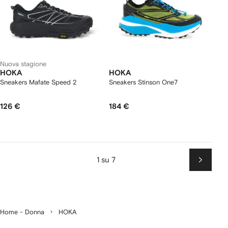
Nuova stagione
HOKA
HOKA
Sneakers Mafate Speed 2
Sneakers Stinson One7
126 €
184 €
1 su 7
Succes
Home - Donna
HOKA