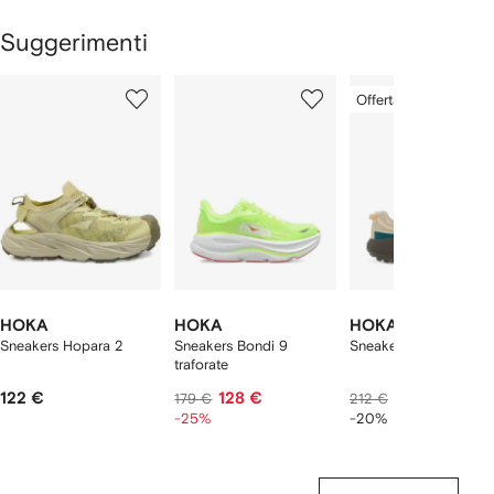
Suggerimenti
Mostra
1
2
3
Offerta speciale
su
su
su
i
10
10
10
10
lementi
HOKA
HOKA
HOKA
Sneakers Hopara 2
Sneakers Bondi 9
Sneakers Mafate Thre
traforate
122 €
128 €
161 €
179 €
212 €
-25%
-20%