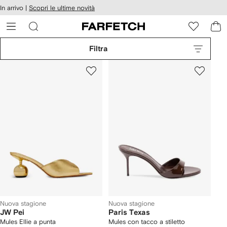
cessibilità
In arrivo |
Scopri le ultime novità
Vai ai
u
contenuti
ARFETCH
Filtra
Nuova stagione
Nuova stagione
JW Pei
Paris Texas
Mules Ellie a punta
Mules con tacco a stiletto