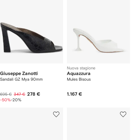
Nuova stagione
Giuseppe Zanotti
Aquazzura
Sandali GZ Mya 90mm
Mules Bisous
278 €
1.167 €
695 €
347 €
-50%
-20%