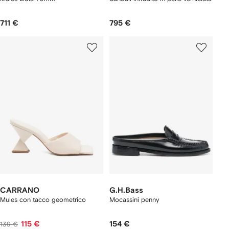
711 €
795 €
CARRANO
G.H.Bass
Mules con tacco geometrico
Mocassini penny
115 €
154 €
139 €