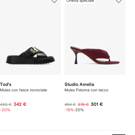
Offerta speciale
Tod's
Studio Amelia
Mules con fasce incrociate
Mules Paloma con tacco
342 €
301 €
430 €
464 €
376 €
-20%
-15%
-20%