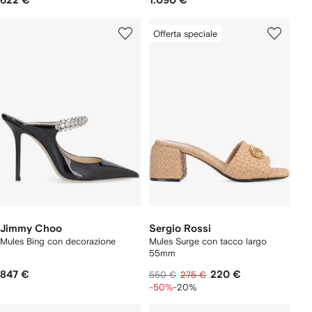
622 €
1.090 €
Offerta speciale
Jimmy Choo
Sergio Rossi
Mules Bing con decorazione
Mules Surge con tacco largo
55mm
847 €
220 €
550 €
275 €
-50%
-20%