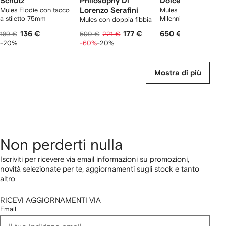
Schutz
Philosophy Di
Dolce & Gabbana
Mules Elodie con tacco
Lorenzo Serafini
Mules DNA DG
a stiletto 75mm
Mllennials 40mm
Mules con doppia fibbia
136 €
177 €
650 €
189 €
590 €
221 €
-20%
-60%
-20%
Mostra di più
Non perderti nulla
Iscriviti per ricevere via email informazioni su promozioni,
novità selezionate per te, aggiornamenti sugli stock e tanto
altro
RICEVI AGGIORNAMENTI VIA
Email