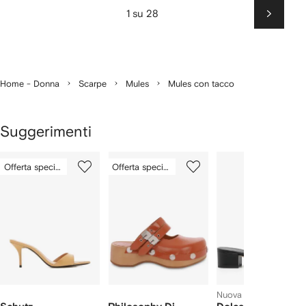
1 su 28
Succes
Home - Donna
Scarpe
Mules
Mules con tacco
Suggerimenti
Mostra
1
2
3
Offerta speciale
Offerta speciale
su
su
su
i
12
12
12
2
lementi
Nuova stagione