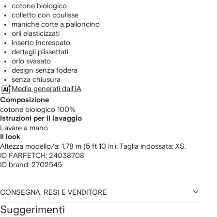
cotone biologico
colletto con coulisse
maniche corte a palloncino
orli elasticizzati
inserto increspato
dettagli plissettati
orlo svasato
design senza fodera
senza chiusura
Media generati dall'IA
Composizione
cotone biologico 100%
Istruzioni per il lavaggio
Lavare a mano
Il look
Altezza modello/a: 1,78 m (5 ft 10 in). Taglia indossata: XS.
ID FARFETCH:
24038708
ID brand:
2702545
CONSEGNA, RESI E VENDITORE
Suggerimenti