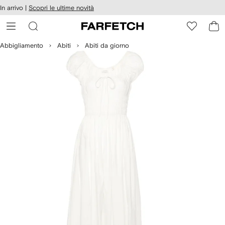
cessibilità
In arrivo |
Scopri le ultime novità
Vai ai
u
contenuti
ARFETCH
Abbigliamento
Abiti
Abiti da giorno