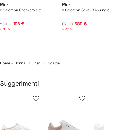
Rier
Rier
x Salomon Sneakers alte
x Salomon Stivali XA Jungle
198 €
389 €
250 €
627 €
-20%
-35%
Home - Donna
Rier
Scarpe
Suggerimenti
Mostra
1
2
3
su
su
su
i
12
12
12
2
lementi