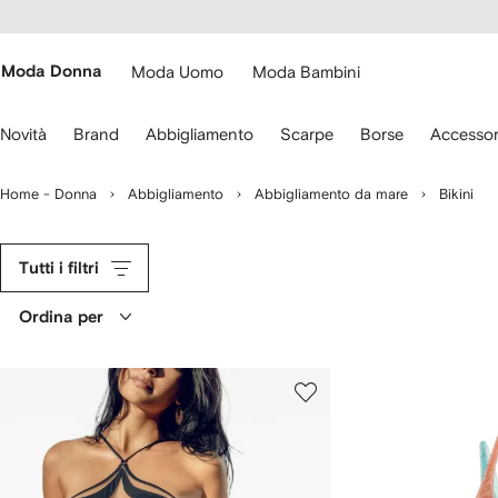
cessibilità
Vai ai
u
contenuti
ARFETCH
Moda Donna
Moda Uomo
Moda Bambini
sa
Novità
Brand
Abbigliamento
Scarpe
Borse
Accessor
recce
lla
Home - Donna
Abbigliamento
Abbigliamento da mare
Bikini
stiera
er
ostarti.
Tutti i filtri
Ordina per