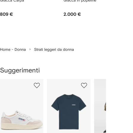
Giacca Carpa
Giacca in popeline
809 €
2.000 €
Home - Donna
Strati leggeri da donna
Suggerimenti
Mostra
1
2
3
su
su
su
i
12
12
12
2
lementi