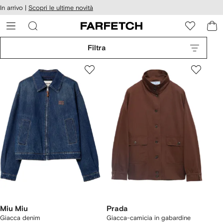
cessibilità
In arrivo |
Scopri le ultime novità
Vai ai
u
contenuti
ARFETCH
Filtra
Miu Miu
Prada
Giacca denim
Giacca-camicia in gabardine