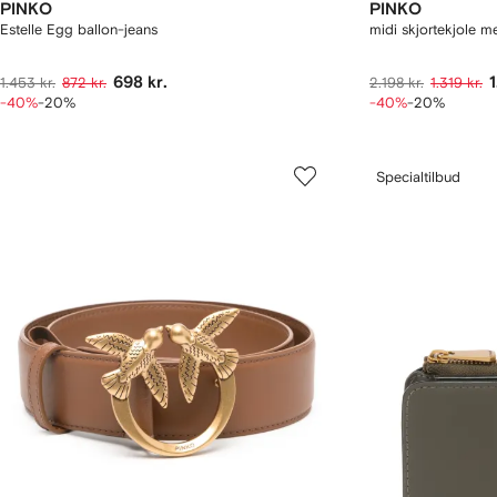
PINKO
PINKO
Estelle Egg ballon-jeans
midi skjortekjole 
698 kr.
1
1.453 kr.
872 kr.
2.198 kr.
1.319 kr.
-40%
-20%
-40%
-20%
Specialtilbud