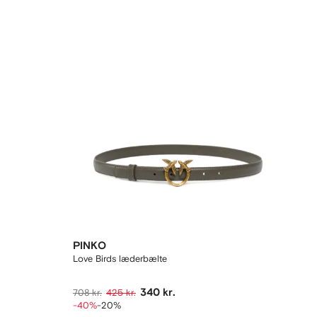
PINKO
Love Birds læderbælte
340 kr.
708 kr.
425 kr.
-40%
-20%