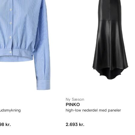
Ny Sæson
PINKO
d udsmykning
high-low nederdel med paneler
98 kr.
2.693 kr.