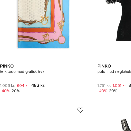
PINKO
PINKO
tørklæde med grafisk tryk
polo med nøglehuls
483 kr.
8
1.006 kr.
604 kr.
1.751 kr.
1.051 kr.
-40%
-20%
-40%
-20%