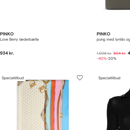
PINKO
PINKO
Love Berry læderbælte
pung med lynlås o
934 kr.
4
1.006 kr.
604 kr.
-40%
-20%
Specialtilbud
Specialtilbud