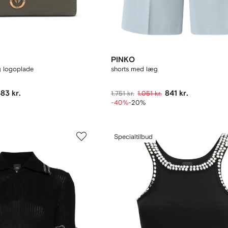
PINKO
g logoplade
shorts med læg
83 kr.
841 kr.
1.751 kr.
1.051 kr.
-40%
-20%
Specialtilbud