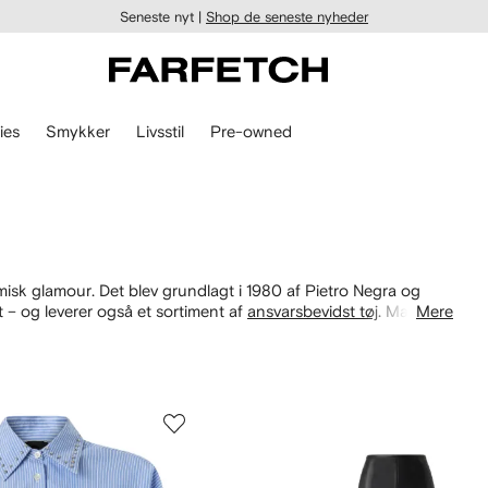
Seneste nyt |
Shop de seneste nyheder
ies
Smykker
Livsstil
Pre-owned
isk glamour. Det blev grundlagt i 1980 af Pietro Negra og
t – og leverer også et sortiment af
ansvarsbevidst tøj
. Mærket
Mere
ket er ikke for sarte sjæle og oser af sexet selvtillid med
om vil forblive sikre favoritter år efter år, og glem ikke at