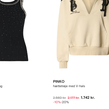
PINKO
ng
hættetrøje med V-hals
1.742 kr.
2.560 kr.
2.177 kr.
-10%
-20%