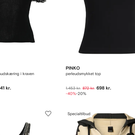
PINKO
udskæring i kraven
perleudsmykket top
41 kr.
698 kr.
1.453 kr.
872 kr.
-40%
-20%
Specialtilbud