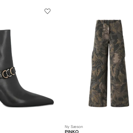
Ny Sæson
PINKO