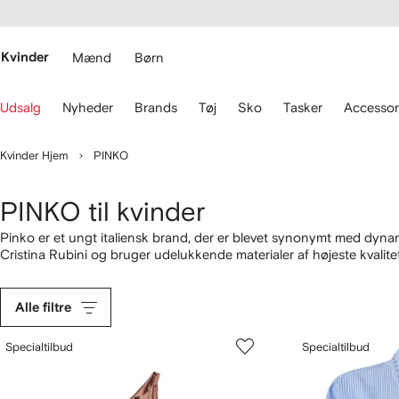
gængelighed
pring til
 FARFETCH
ovedsiden
Kvinder
Mænd
Børn
rug
Udsalg
Nyheder
Brands
Tøj
Sko
Tasker
Accessor
astaturets
le
Kvinder Hjem
PINKO
avigere.
PINKO til kvinder
Pinko er et ungt italiensk brand, der er blevet synonymt med dynam
Cristina Rubini og bruger udelukkende materialer af højeste kvalite
holder ikke igen, når det gælder designerglitter og bling – Pinko-loo
forførende
lingeri
og tøj. Forvent smukke pieces med et perfekt snit, s
lægge vejen forbi vores udvalg af
sko
.
Alle filtre
Specialtilbud
Specialtilbud