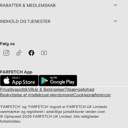
RABATTER & MEDLEMSKAB
INDHOLD OG TJENESTER
Følg os
FARFETCH App
Privatlivspolitik
Vilkår & Betingelser
Tilgængelighed
Beskyttelse af intellektuel ejendomsret
Cookiepræferencer
'FARFETCH' og 'FARFETCH'-logoet er FARFETCH UK Limiteds
varemærker og registreret i adskillige jurisdiktioner verden over.
© Ophavsret
2026
FARFETCH UK Limited. Alle rettigheder
forbeholdes.