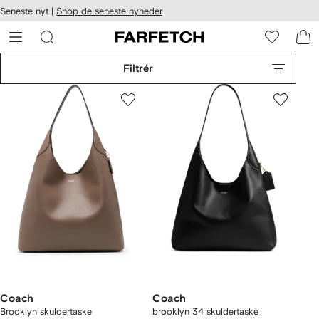
Seneste nyt |
Shop de seneste nyheder
gængelighed
pring til
 FARFETCH
ovedsiden
Filtrér
Coach
Coach
Brooklyn skuldertaske
brooklyn 34 skuldertaske